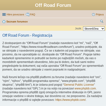
Off Road Forum
Hitre povezave
FAQ
Prijava
Seznam forumov
sk
Jezik:
anj
Off Road Forum - Registracija
e
Z dostopanjem do “Off Road Forum” (nadalje navedeno kot “mi”, “naš”, “Off
Road Forum”, “https://www.nivaoffroadteam.com/forum”), uradno potrjujete, da
se strinjate z navedenimi pogoji. Če se s katerim od pogojev ne strinjate, vas
prosimo, da ne uporabljate oz. dostopate do “Off Road Forum”. Pogoje lahko
kadarkoli spremenimo in potrudili se bomo po najboljših močeh, da vas o
morebitnih spremembah obvestimo, bilo pa bi dobro, da tudi sami redno
pregledujete ta dokument, saj vaša uporaba “Off Road Forum” po spremembah
pomeni, da se uradno strinjate z vsemi popravki in nadgradnjami.
Naši forumi tečejo na phpBB platformi za forume (nadalje navedeno kot “oni”,
“njim”, “njihov”, “phpBB programska oprema”, “www.phpbb.com”, “phpBB
skupina”, “phpBB timi”), ki je izdana pod pogoji “
General Public License
”
(nadalje navedeno kot “GPL”) in je na voljo na povezavi
www.phpbb.com
.
Programska oprema phpBB zgolj omogoča internetne diskusije in GPL jasno
omejuje vsebine v okvire tistega, kar dovolimo oz. ne prepovemo. Za nadaljne
informacije o phpBB si oglejte povezavo:
https://www.phpbb.com/
.