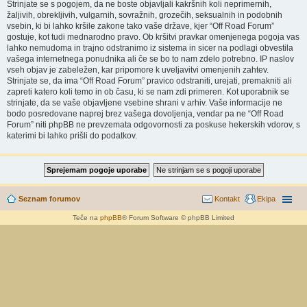
Strinjate se s pogojem, da ne boste objavljali kakršnih koli neprimernih,
žaljivih, obrekljivih, vulgarnih, sovražnih, grozečih, seksualnih in podobnih
vsebin, ki bi lahko kršile zakone tako vaše države, kjer “Off Road Forum”
gostuje, kot tudi mednarodno pravo. Ob kršitvi pravkar omenjenega pogoja vas
lahko nemudoma in trajno odstranimo iz sistema in sicer na podlagi obvestila
vašega internetnega ponudnika ali če se bo to nam zdelo potrebno. IP naslov
vseh objav je zabeležen, kar pripomore k uveljavitvi omenjenih zahtev.
Strinjate se, da ima “Off Road Forum” pravico odstraniti, urejati, premakniti ali
zapreti katero koli temo in ob času, ki se nam zdi primeren. Kot uporabnik se
strinjate, da se vaše objavljene vsebine shrani v arhiv. Vaše informacije ne
bodo posredovane naprej brez vašega dovoljenja, vendar pa ne “Off Road
Forum” niti phpBB ne prevzemata odgovornosti za poskuse hekerskih vdorov, s
katerimi bi lahko prišli do podatkov.
Seznam forumov
Kontakt
Ekipa
Teče na
phpBB
® Forum Software © phpBB Limited