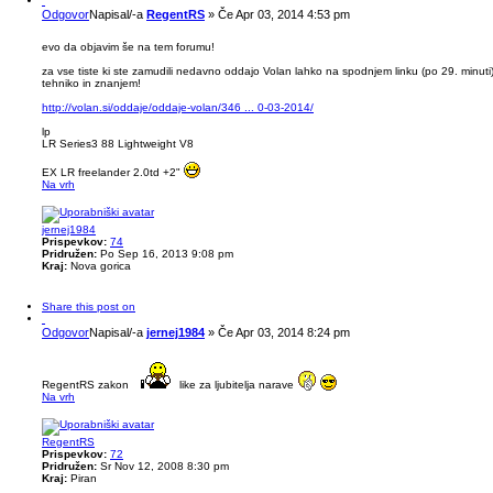
Odgovor
Napisal/-a
RegentRS
»
Če Apr 03, 2014 4:53 pm
evo da objavim še na tem forumu!
za vse tiste ki ste zamudili nedavno oddajo Volan lahko na spodnjem linku (po 29. minuti
tehniko in znanjem!
http://volan.si/oddaje/oddaje-volan/346 ... 0-03-2014/
lp
LR Series3 88 Lightweight V8
EX LR freelander 2.0td +2"
Na vrh
jernej1984
Prispevkov:
74
Pridružen:
Po Sep 16, 2013 9:08 pm
Kraj:
Nova gorica
Share this post on
Odgovor
Napisal/-a
jernej1984
»
Če Apr 03, 2014 8:24 pm
RegentRS zakon
like za ljubitelja narave
Na vrh
RegentRS
Prispevkov:
72
Pridružen:
Sr Nov 12, 2008 8:30 pm
Kraj:
Piran