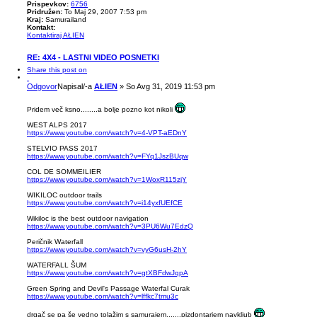
Prispevkov:
6756
Pridružen:
To Maj 29, 2007 7:53 pm
Kraj:
Samurailand
Kontakt:
Kontaktiraj AŁIEN
RE: 4X4 - LASTNI VIDEO POSNETKI
Share this post on
Odgovor
Napisal/-a
AŁIEN
»
So Avg 31, 2019 11:53 pm
Pridem več ksno........a bolje pozno kot nikoli
WEST ALPS 2017
https://www.youtube.com/watch?v=4-VPT-aEDnY
STELVIO PASS 2017
https://www.youtube.com/watch?v=FYq1JszBUqw
COL DE SOMMEILIER
https://www.youtube.com/watch?v=1WoxR115zjY
WIKILOC outdoor trails
https://www.youtube.com/watch?v=i14yxfUEfCE
Wikiloc is the best outdoor navigation
https://www.youtube.com/watch?v=3PU6Wu7EdzQ
Peričnik Waterfall
https://www.youtube.com/watch?v=vyG6usH-2hY
WATERFALL ŠUM
https://www.youtube.com/watch?v=gtXBFdwJqpA
Green Spring and Devil's Passage Waterfal Curak
https://www.youtube.com/watch?v=lffkc7tmu3c
drgač se pa še vedno tolažim s samurajem.......pizdontarjem navkljub