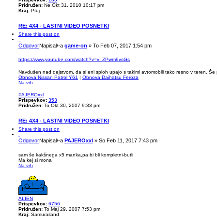
Pridružen:
Ne Okt 31, 2010 10:17 pm
Kraj:
Ptuj
RE: 4X4 - LASTNI VIDEO POSNETKI
Share this post on
Odgovor
Napisal/-a
game-on
»
To Feb 07, 2017 1:54 pm
https://www.youtube.com/watch?v=v_ZPwm9vsGs
Navdušen nad dejstvom, da si eni sploh upajo s takimi avtomobili tako resno v teren. Š
Obnova Nissan Patrol Y61
|
Obnova Daihatsu Feroza
Na vrh
PAJEROxxl
Prispevkov:
353
Pridružen:
To Okt 30, 2007 9:33 pm
RE: 4X4 - LASTNI VIDEO POSNETKI
Share this post on
Odgovor
Napisal/-a
PAJEROxxl
»
So Feb 11, 2017 7:43 pm
sam še kakšnega x5 manka,pa bi bli kompletni-butli
Ma kej si mona
Na vrh
AŁIEN
Prispevkov:
6756
Pridružen:
To Maj 29, 2007 7:53 pm
Kraj:
Samurailand