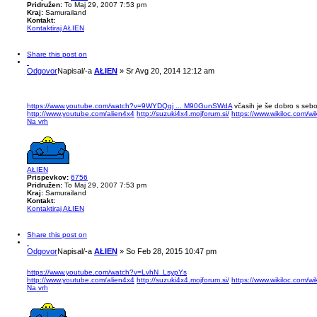
Pridružen:
To Maj 29, 2007 7:53 pm
Kraj:
Samurailand
Kontakt:
Kontaktiraj AŁIEN
Share this post on
Odgovor
Napisal/-a
AŁIEN
»
Sr Avg 20, 2014 12:12 am
https://www.youtube.com/watch?v=9WYDQgj ... M90GunSWdA
včasih je še dobro s sebo
http://www.youtube.com/alien4x4
http://suzuki4x4.mojforum.si/
https://www.wikiloc.com/w
Na vrh
AŁIEN
Prispevkov:
6756
Pridružen:
To Maj 29, 2007 7:53 pm
Kraj:
Samurailand
Kontakt:
Kontaktiraj AŁIEN
Share this post on
Odgovor
Napisal/-a
AŁIEN
»
So Feb 28, 2015 10:47 pm
https://www.youtube.com/watch?v=LvhN_LsypYs
http://www.youtube.com/alien4x4
http://suzuki4x4.mojforum.si/
https://www.wikiloc.com/w
Na vrh