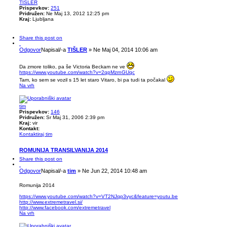
TIŠLER
Prispevkov:
251
Pridružen:
Ne Maj 13, 2012 12:25 pm
Kraj:
Ljubljana
Share this post on
Odgovor
Napisal/-a
TIŠLER
»
Ne Maj 04, 2014 10:06 am
Da zmore toliko, pa še Victoria Beckam ne ve
https://www.youtube.com/watch?v=2qpMzrnGUqc
Tam, ko sem se vozil s 15 let staro Vitaro, bi pa tudi ta počakal
Na vrh
tim
Prispevkov:
146
Pridružen:
Sr Maj 31, 2006 2:39 pm
Kraj:
vir
Kontakt:
Kontaktiraj tim
ROMUNIJA TRANSILVANIJA 2014
Share this post on
Odgovor
Napisal/-a
tim
»
Ne Jun 22, 2014 10:48 am
Romunija 2014
https://www.youtube.com/watch?v=VT2NJqp3vyc&feature=youtu.be
http://www.extremetravel.si/
http://www.facebook.com/extremetravel
Na vrh