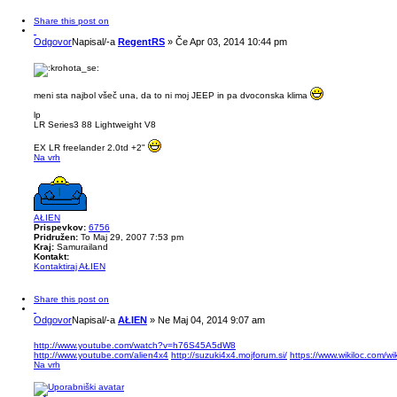
Share this post on
Odgovor
Napisal/-a
RegentRS
»
Če Apr 03, 2014 10:44 pm
meni sta najbol všeč una, da to ni moj JEEP in pa dvoconska klima
lp
LR Series3 88 Lightweight V8
EX LR freelander 2.0td +2"
Na vrh
AŁIEN
Prispevkov:
6756
Pridružen:
To Maj 29, 2007 7:53 pm
Kraj:
Samurailand
Kontakt:
Kontaktiraj AŁIEN
Share this post on
Odgovor
Napisal/-a
AŁIEN
»
Ne Maj 04, 2014 9:07 am
http://www.youtube.com/watch?v=h76S45A5dW8
http://www.youtube.com/alien4x4
http://suzuki4x4.mojforum.si/
https://www.wikiloc.com/w
Na vrh