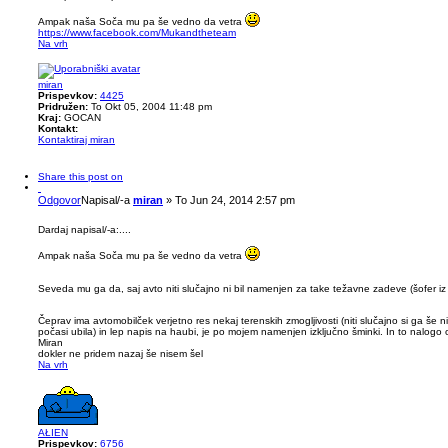
Ampak naša Soča mu pa še vedno da vetra
https://www.facebook.com/Mukandtheteam
Na vrh
miran
Prispevkov:
4425
Pridružen:
To Okt 05, 2004 11:48 pm
Kraj:
GOCAN
Kontakt:
Kontaktiraj miran
Share this post on
Odgovor
Napisal/-a
miran
»
To Jun 24, 2014 2:57 pm
Dardaj napisal/-a:
....
Ampak naša Soča mu pa še vedno da vetra
Seveda mu ga da, saj avto niti slučajno ni bil namenjen za take težavne zadeve (šofer iz H
Čeprav ima avtomobilček verjetno res nekaj terenskih zmogljivosti (niti slučajno si ga še ni
počasi ubila) in lep napis na haubi, je po mojem namenjen izključno šminki. In to nalogo 
Miran
dokler ne pridem nazaj še nisem šel
Na vrh
AŁIEN
Prispevkov:
6756