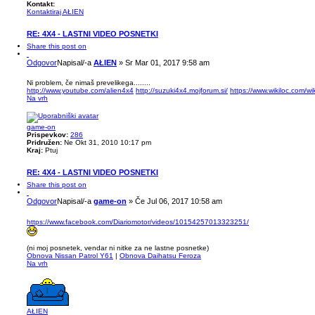
Kontakt:
Kontaktiraj AŁIEN
RE: 4X4 - LASTNI VIDEO POSNETKI
Share this post on
Odgovor
Napisal/-a
AŁIEN
»
Sr Mar 01, 2017 9:58 am
Ni problem, če nimaš prevelikega........
http://www.youtube.com/alien4x4
http://suzuki4x4.mojforum.si/
https://www.wikiloc.com/w
Na vrh
game-on
Prispevkov:
286
Pridružen:
Ne Okt 31, 2010 10:17 pm
Kraj:
Ptuj
RE: 4X4 - LASTNI VIDEO POSNETKI
Share this post on
Odgovor
Napisal/-a
game-on
»
Če Jul 06, 2017 10:58 am
https://www.facebook.com/Diariomotor/videos/10154257013323251/
(ni moj posnetek, vendar ni nitke za ne lastne posnetke)
Obnova Nissan Patrol Y61
|
Obnova Daihatsu Feroza
Na vrh
AŁIEN