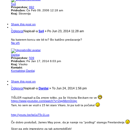
5x4
Prispevkov:
992
Pridružen:
Če Feb 09, 2006 12:18 am
Kraj:
Slovenija
Share this post on
Odgovor
Napisal/-a
5x4
»
Po Jun 23, 2014 11:28 am
Na katerem koncu ste bli to? Bo kakšno predavanje?
Na vrh
Dardaj
Prispevkov:
509
Pridružen:
Pe Jan 17, 2014 6:03 pm
Kraj:
Visoko
Kontakt:
Kontaktiraj Dardaj
Share this post on
Odgovor
Napisal/-a
Dardaj
»
To Jun 24, 2014 1:56 pm
TIŠLER napisal/-a:
Da zmore toliko, pa še Victoria Beckam ne ve
https://www.youtube.com/watch?v=2qpMzrnGUqc
Tam, ko sem se vozil s 15 let staro Vitaro, bi pa tudi ta počakal
http://youtu.be/iw1aT5c1Lus
Če dobro poslušaš, James May pove, da je nareje na "podlogi" starega Freelanderja
Sicer pa zelo impresivno za tak avtomobilček!