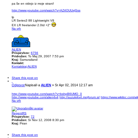
pa še en videjo iz moje strani!
http://www.youtube.com/watch?v=AZ4OUUxjGss
lp
LR Series3 88 Lightweight V8
EX LR freelander 2.0td +2"
Na vrh
AŁIEN
Prispevkov:
6756
Pridružen:
To Maj 29, 2007 7:53 pm
Kraj:
Samurailand
Kontakt:
Kontaktiraj AŁIEN
Share this post on
Odgovor
Napisal/-a
AŁIEN
»
Sr Apr 02, 2014 12:17 am
http://www.youtube.com/watch?v=bshpB6UMO_0
http://www.youtube.com/alien4x4
http://suzuki4x4.mojforum.si/
https://www.wikiloc.com/w
Na vrh
RegentRS
Prispevkov:
72
Pridružen:
Sr Nov 12, 2008 8:30 pm
Kraj:
Piran
Share this post on