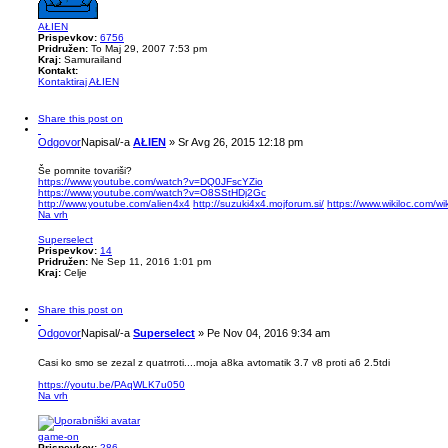
AŁIEN
Prispevkov:
6756
Pridružen:
To Maj 29, 2007 7:53 pm
Kraj:
Samurailand
Kontakt:
Kontaktiraj AŁIEN
Share this post on
Odgovor
Napisal/-a
AŁIEN
»
Sr Avg 26, 2015 12:18 pm
Še pomnite tovariši?
https://www.youtube.com/watch?v=DQ0JFscYZio
https://www.youtube.com/watch?v=O8SStHDj2Gc
http://www.youtube.com/alien4x4
http://suzuki4x4.mojforum.si/
https://www.wikiloc.com/w
Na vrh
Superselect
Prispevkov:
14
Pridružen:
Ne Sep 11, 2016 1:01 pm
Kraj:
Celje
Share this post on
Odgovor
Napisal/-a
Superselect
»
Pe Nov 04, 2016 9:34 am
Casi ko smo se zezal z quatrroti....moja a8ka avtomatik 3.7 v8 proti a6 2.5tdi
https://youtu.be/PAqWLK7u050
Na vrh
game-on
Prispevkov:
286