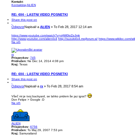
Kontakt:
Kontaktiraj AŁIEN
RE: 4X4 - LASTNI VIDEO POSNETKI
Share this post on
Odgovor
Napisal/-a
AŁIEN
»
To Feb 28, 2017 12:14 am
https://www.youtube.com/watch?v=vHW0krZqJmk
http://www.youtube.com/alien4x4
http://suzuki4x4.mojforum.si/
https://www.wikiloc.com/w
Na vrh
rx
Prispevkov:
745
Pridružen:
Ne Dec 14, 2014 4:08 pm
Kraj:
Texas
RE: 4X4 - LASTNI VIDEO POSNETKI
Share this post on
Odgovor
Napisal/-a
rx
»
To Feb 28, 2017 8:54 am
Všeč mi je tvoj backyard, se lahko pridem še jaz igrat?
Don Felipe > Google :D
Na vrh
AŁIEN
Prispevkov:
6756
Pridružen:
To Maj 29, 2007 7:53 pm
Kraj:
Samurailand