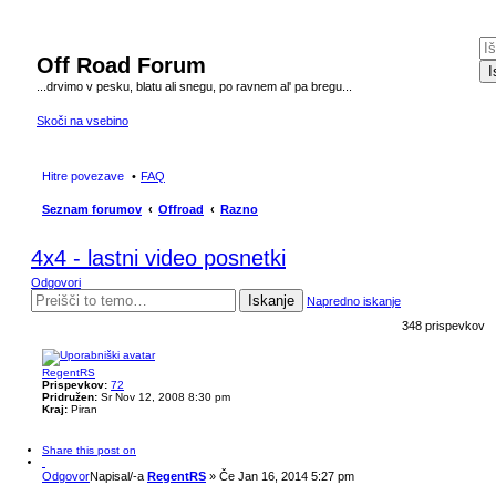
Off Road Forum
I
...drvimo v pesku, blatu ali snegu, po ravnem al' pa bregu...
Skoči na vsebino
Hitre povezave
FAQ
Seznam forumov
Offroad
Razno
4x4 - lastni video posnetki
Odgovori
Iskanje
Napredno iskanje
348 prispevkov
RegentRS
Prispevkov:
72
Pridružen:
Sr Nov 12, 2008 8:30 pm
Kraj:
Piran
Share this post on
Odgovor
Napisal/-a
RegentRS
»
Če Jan 16, 2014 5:27 pm