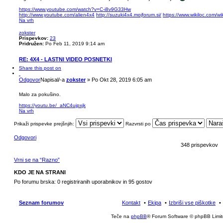
https://www.youtube.com/watch?v=C-i8v9G33Hw
http://www.youtube.com/alien4x4
http://suzuki4x4.mojforum.si/
https://www.wikiloc.com/w
Na vrh
zokster
Prispevkov:
23
Pridružen:
Po Feb 11, 2019 9:14 am
RE: 4X4 - LASTNI VIDEO POSNETKI
Share this post on
Odgovor
Napisal/-a
zokster
»
Po Okt 28, 2019 6:05 am
Malo za pokušino.
https://youtu.be/_aNC4ujpxjk
Na vrh
Prikaži prispevke prejšnjih:
Razvrsti po
Odgovori
348 prispevkov
Vrni se na “Razno”
KDO JE NA STRANI
Po forumu brska: 0 registriranih uporabnikov in 95 gostov
Seznam forumov
Kontakt
Ekipa
Izbriši vse piškotke
Teče na
phpBB
® Forum Software © phpBB Limi