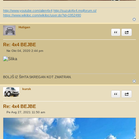
http://www.youtube.com/alien4x4
http://suzuki4x4.mojforum.si/
https://www.wikiloc.com/wikiloc/user.do?id=1952490
Huligan
Citiram
Share th
Re: 4x4 BEJBE
Ne Okt 04, 2020 2:44 pm
O
d
g
o
v
o
r
BOLJŠ IZ ŠIHTA SKREGAN KOT ZMATRAN.
kursk
Citiram
Share th
Re: 4x4 BEJBE
Pe Avg 27, 2021 11:50 am
O
d
g
o
v
o
r