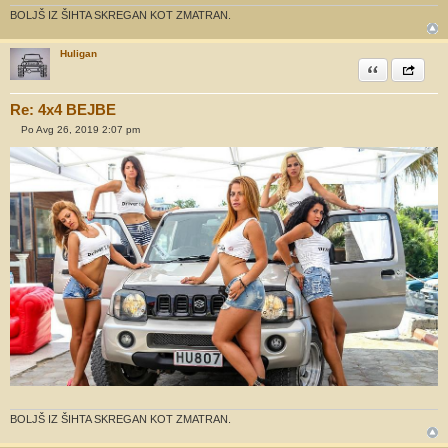
o
r
BOLJŠ IZ ŠIHTA SKREGAN KOT ZMATRAN.
Huligan
Citiram
Share th
Re: 4x4 BEJBE
Po Avg 26, 2019 2:07 pm
O
d
g
o
v
o
r
BOLJŠ IZ ŠIHTA SKREGAN KOT ZMATRAN.