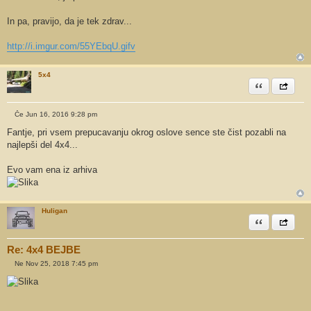
g
o
v
In pa, pravijo, da je tek zdrav...
o
r
http://i.imgur.com/55YEbqU.gifv
5x4
Citiram
Share th
Če Jun 16, 2016 9:28 pm
O
d
Fantje, pri vsem prepucavanju okrog oslove sence ste čist pozabli na
g
najlepši del 4x4...
o
v
o
Evo vam ena iz arhiva
r
Huligan
Citiram
Share th
Re: 4x4 BEJBE
Ne Nov 25, 2018 7:45 pm
O
d
g
o
v