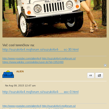
Več cool terenčkov na:
http://suzuki4x4.mojforum.si/suzuki4x4- ... sc-30.html
http://www.youtube.com/alien4x4
http://suzuki4x4.mojforum.si/
https://www.wikiloc.com/wikiloc/user.do?id=1952490
AŁIEN
Citiram
Share th
Ne Avg 09, 2015 12:47 am
O
d
http://suzuki4x4.mojforum.si/suzuki4x4- ... asc-0.html
g
o
v
o
r
http://www.youtube.com/alien4x4
http://suzuki4x4.mojforum.si/