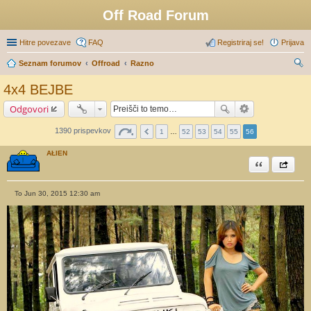
Off Road Forum
Hitre povezave
FAQ
Registriraj se!
Prijava
Seznam forumov
Offroad
Razno
sk
4x4 BEJBE
anj
Odgovori
e
1390 prispevkov
1
…
52
53
54
55
56
AŁIEN
Citiram
Share th
To Jun 30, 2015 12:30 am
O
d
g
o
v
o
r