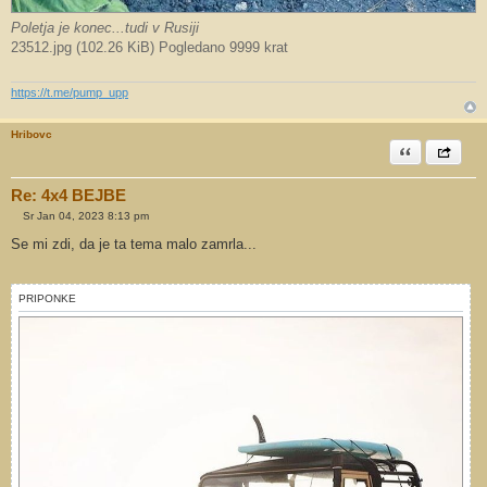
Poletja je konec...tudi v Rusiji
23512.jpg (102.26 KiB) Pogledano 9999 krat
https://t.me/pump_upp
Hribovc
Citiram
Share th
Re: 4x4 BEJBE
Sr Jan 04, 2023 8:13 pm
O
d
Se mi zdi, da je ta tema malo zamrla...
g
o
v
o
PRIPONKE
r