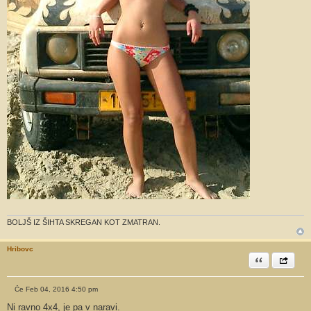
BOLJŠ IZ ŠIHTA SKREGAN KOT ZMATRAN.
Hribovc
Citiram
Share th
Če Feb 04, 2016 4:50 pm
O
d
Ni ravno 4x4, je pa v naravi.