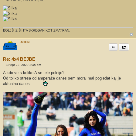
Po Dec 16, 2019 8:33 pm
O
d
g
o
v
o
r
BOLJŠ IZ ŠIHTA SKREGAN KOT ZMATRAN.
AŁIEN
Citiram
Share th
Re: 4x4 BEJBE
Sr Apr 22, 2020 2:45 pm
O
d
A kdo ve s koliko A se tele polnijo?
g
Od toliko stresa od amperaže danes sem moral mal pogledat kaj je
o
v
aktualno danes..........
o
r