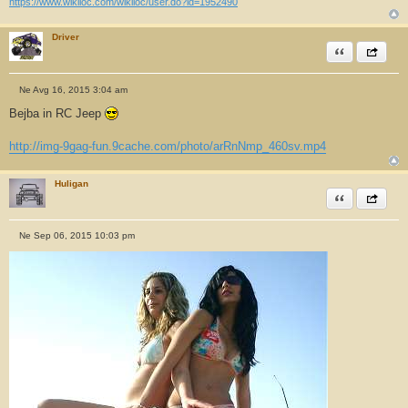
https://www.wikiloc.com/wikiloc/user.do?id=1952490
Driver
Citiram
Share th
Ne Avg 16, 2015 3:04 am
O
d
Bejba in RC Jeep
g
o
v
http://img-9gag-fun.9cache.com/photo/arRnNmp_460sv.mp4
o
r
Huligan
Citiram
Share th
Ne Sep 06, 2015 10:03 pm
O
d
g
o
v
o
r