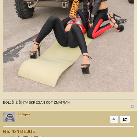
BOLJŠ IZ ŠIHTA SKREGAN KOT ZMATRAN.
Huligan
Citiram
Share th
Re: 4x4 BEJBE