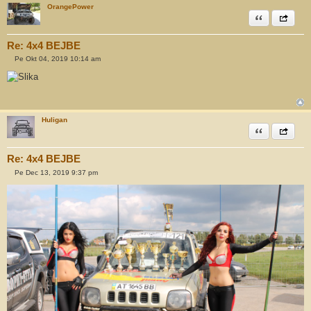
OrangePower
Citiram
Share th
Re: 4x4 BEJBE
Pe Okt 04, 2019 10:14 am
O
d
g
o
v
o
r
Huligan
Citiram
Share th
Re: 4x4 BEJBE
Pe Dec 13, 2019 9:37 pm
O
d
g
o
v
o
r