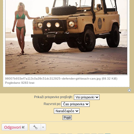
98007b933ef7a113c0a39c51dc312925--defender-girl-beach-cars.jpg (69.32 KiB)
Pogledano 9283 krat
Prikaži prispevke prejšnjih:
Razvrsti po
Odgovori