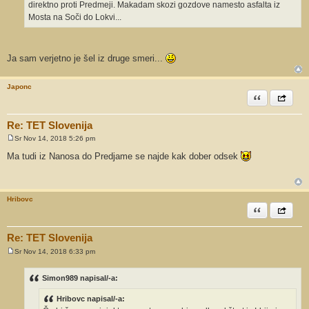
o
direktno proti Predmeji. Makadam skozi gozdove namesto asfalta iz
r
Mosta na Soči do Lokvi...
Ja sam verjetno je šel iz druge smeri...
Japonc
Citiram
Share th
Re: TET Slovenija
Sr Nov 14, 2018 5:26 pm
O
d
Ma tudi iz Nanosa do Predjame se najde kak dober odsek
g
o
v
o
r
Hribovc
Citiram
Share th
Re: TET Slovenija
Sr Nov 14, 2018 6:33 pm
O
d
g
Simon989 napisal/-a:
o
v
Hribovc napisal/-a:
o
r