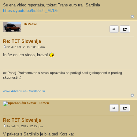
d
Še ena video reportaža, tokrat Trans euro trail Sardinia
g
https://youtu.be/5s85JT_M7DE
o
v
o
r
Dr.Patrol
Citiram
Share th
Re: TET Slovenija
Ne Jun 09, 2019 10:08 am
O
d
In še en lep video, bravo!
g
o
v
o
r
ex.Popaj. Preimenovan s strani upravnika na podlagi zaslug skupnosti in predlog
skupnosti. ;)
www.Adventure-Overland.si
Dimen
Citiram
Share th
Re: TET Slovenija
To Jul 02, 2019 12:29 pm
O
d
V paketu s Sardinijo je bila tudi Korzika:
g