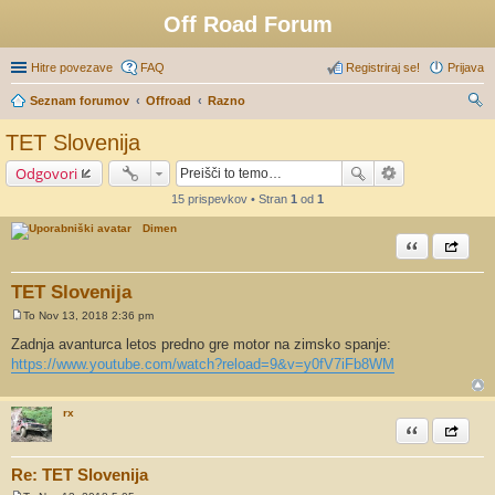
Off Road Forum
Hitre povezave
FAQ
Registriraj se!
Prijava
Seznam forumov
Offroad
Razno
sk
TET Slovenija
anj
Odgovori
e
15 prispevkov • Stran
1
od
1
Dimen
Citiram
Share th
TET Slovenija
To Nov 13, 2018 2:36 pm
O
d
Zadnja avanturca letos predno gre motor na zimsko spanje:
g
https://www.youtube.com/watch?reload=9&v=y0fV7iFb8WM
o
v
o
r
rx
Citiram
Share th
Re: TET Slovenija