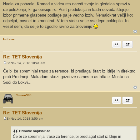
Hvala za pohvale. Komad v videu res naredi svoje in gledalca spravi v
razpoloženje, ki ga opisuje rx. Post produkcija in kadri seveda štejejo,
izbor primerne glasbene podlage pa je vedno izziv. Nemalokrat večji kot
odpeljat, posnet in zmontirat. V tem videu se je vse lepo poklopilo. In
vesel sem, da se je to zgodilo ravno za Slovenijo
Hribovc
Citiram
Share th
Re: TET Slovenija
Sr Nov 14, 2018 10:41 am
O
d
Če bi že spreminjal traso za terence, bi predlagal štart iz Idrije in direktno
g
proti Predmeji. Makadam skozi gozdove namesto asfalta iz Mosta na
o
v
Soči do Lokvi...
o
r
Simon989
Citiram
Share th
Re: TET Slovenija
Sr Nov 14, 2018 3:50 pm
O
d
g
Hribovc napisal/-a:
o
Če bi že spreminjal traso za terence, bi predlagal štart iz Idrije in
v