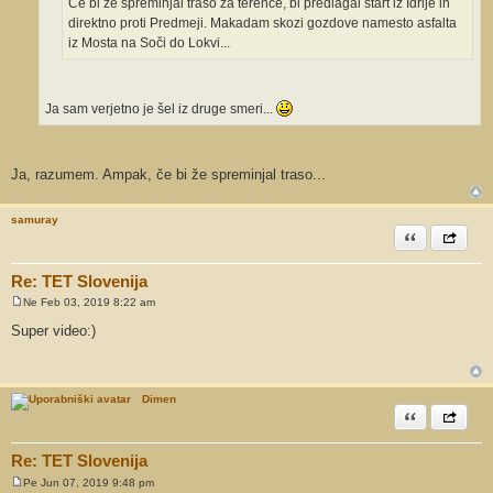
Če bi že spreminjal traso za terence, bi predlagal štart iz Idrije in
direktno proti Predmeji. Makadam skozi gozdove namesto asfalta
iz Mosta na Soči do Lokvi...
Ja sam verjetno je šel iz druge smeri...
Ja, razumem. Ampak, če bi že spreminjal traso...
samuray
Citiram
Share th
Re: TET Slovenija
Ne Feb 03, 2019 8:22 am
O
d
Super video:)
g
o
v
o
r
Dimen
Citiram
Share th
Re: TET Slovenija
Pe Jun 07, 2019 9:48 pm
O