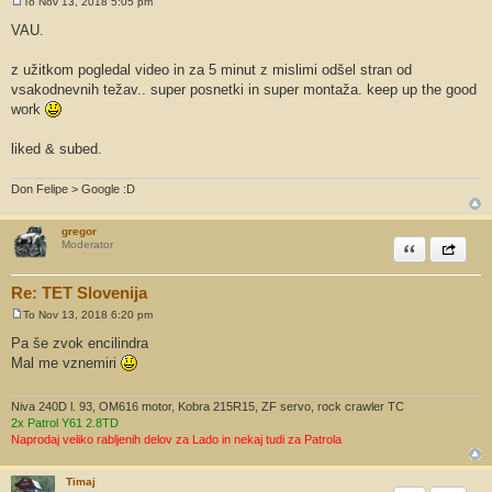
To Nov 13, 2018 5:05 pm
O
d
VAU.
g
o
v
z užitkom pogledal video in za 5 minut z mislimi odšel stran od
o
vsakodnevnih težav.. super posnetki in super montaža. keep up the good
r
work
liked & subed.
Don Felipe > Google :D
gregor
Citiram
Share th
Moderator
Re: TET Slovenija
To Nov 13, 2018 6:20 pm
O
d
Pa še zvok encilindra
g
Mal me vznemiri
o
v
o
r
Niva 240D l. 93, OM616 motor, Kobra 215R15, ZF servo, rock crawler TC
2x Patrol Y61 2.8TD
Naprodaj veliko rabljenih delov za Lado in nekaj tudi za Patrola
Timaj