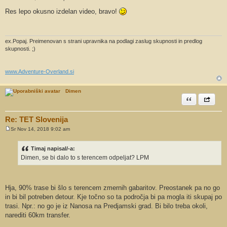
O
d
Res lepo okusno izdelan video, bravo!
g
o
v
o
r
ex.Popaj. Preimenovan s strani upravnika na podlagi zaslug skupnosti in predlog
skupnosti. ;)
www.Adventure-Overland.si
Dimen
Citiram
Share th
Re: TET Slovenija
Sr Nov 14, 2018 9:02 am
O
d
g
Timaj napisal/-a:
o
Dimen, se bi dalo to s terencem odpeljat? LPM
v
o
r
Hja, 90% trase bi šlo s terencem zmernih gabaritov. Preostanek pa no go
in bi bil potreben detour. Kje točno so ta področja bi pa mogla iti skupaj po
trasi. Npr.: no go je iz Nanosa na Predjamski grad. Bi bilo treba okoli,
narediti 60km transfer.