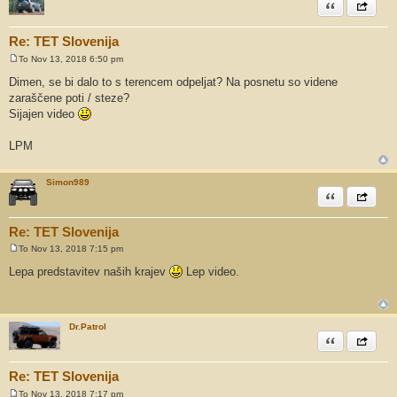
Citiram
Share th
Re: TET Slovenija
To Nov 13, 2018 6:50 pm
O
d
Dimen, se bi dalo to s terencem odpeljat? Na posnetu so videne
g
zaraščene poti / steze?
o
v
Sijajen video
o
r
LPM
Simon989
Citiram
Share th
Re: TET Slovenija
To Nov 13, 2018 7:15 pm
O
d
Lepa predstavitev naših krajev
Lep video.
g
o
v
o
r
Dr.Patrol
Citiram
Share th
Re: TET Slovenija
To Nov 13, 2018 7:17 pm