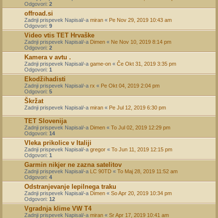
Odgovori:
2
offroad.si
Zadnji prispevek Napisal/-a
miran
«
Pe Nov 29, 2019 10:43 am
Odgovori:
9
Video vtis TET Hrvaške
Zadnji prispevek Napisal/-a
Dimen
«
Ne Nov 10, 2019 8:14 pm
Odgovori:
2
Kamera v avtu .
Zadnji prispevek Napisal/-a
game-on
«
Če Okt 31, 2019 3:35 pm
Odgovori:
1
Ekodžihadisti
Zadnji prispevek Napisal/-a
rx
«
Pe Okt 04, 2019 2:04 pm
Odgovori:
5
Škržat
Zadnji prispevek Napisal/-a
miran
«
Pe Jul 12, 2019 6:30 pm
TET Slovenija
Zadnji prispevek Napisal/-a
Dimen
«
To Jul 02, 2019 12:29 pm
Odgovori:
14
Vleka prikolice v Italiji
Zadnji prispevek Napisal/-a
gregor
«
To Jun 11, 2019 12:15 pm
Odgovori:
1
Garmin nikjer ne zazna satelitov
Zadnji prispevek Napisal/-a
LC 90TD
«
To Maj 28, 2019 11:52 am
Odgovori:
4
Odstranjevanje lepilnega traku
Zadnji prispevek Napisal/-a
Dimen
«
So Apr 20, 2019 10:34 pm
Odgovori:
12
Vgradnja klime VW T4
Zadnji prispevek Napisal/-a
miran
«
Sr Apr 17, 2019 10:41 am