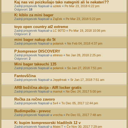
Kaj nas vsi poizkušajo tako nategniti ali le nekateri??
Zadnji prispevek Napisal/-a
uzitek
«
Pe Mar 23, 2018 6:22 pm
Odgovori:
18
K: kiblo za mini bager
Zadnji prispevek Napisal/-a
Zajček
«
Pe Mar 23, 2018 5:22 pm
toyo open country at2 extreme
Zadnji prispevek Napisal/-a
LC 90TD
«
Po Mar 19, 2018 10:06 pm
Odgovori:
2
mini bager nakup do 5t
Zadnji prispevek Napisal/-a
polansk
«
Ne Feb 04, 2018 4:37 pm
P;kompresor DISCOVERY
Zadnji prispevek Napisal/-a
elninoo
«
Ne Jan 28, 2018 2:25 pm
Odgovori:
2
Mini bager takeuchi 135
Zadnji prispevek Napisal/-a
polansk
«
So Jan 27, 2018 7:51 pm
Fantovščina
Zadnji prispevek Napisal/-a
Jeppfreak
«
Sr Jan 17, 2018 7:51 am
ARB božična akcija - AIR locker gratis
Zadnji prispevek Napisal/-a
mamut
«
Ne Dec 24, 2017 5:00 pm
Ročka za ročno zavoro
Zadnji prispevek Napisal/-a
5x4
«
To Dec 05, 2017 12:44 pm
Budimpešta - prevoz
Zadnji prispevek Napisal/-a
vrecha
«
Pe Dec 01, 2017 7:48 am
K: kupim kompresorski hladilnik 12 v
Zadnji prispevek Napisal/-a
Matej T
«
Če Nov 30, 2017 7:29 pm