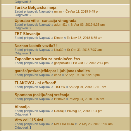
Odgovori:
8
Turško Bolgarska meja
Zadnji prispevek Napisal/-a
miran
«
Če Apr 11, 2019 6:49 pm
Odgovori:
2
Uporaba vitle - sanacija vinograda
Zadnji prispevek Napisal/-a
adormi11
«
Sr Apr 03, 2019 9:35 pm
Odgovori:
2
TET Slovenija
Zadnji prispevek Napisal/-a
Dimen
«
To Nov 13, 2018 8:55 am
Neznan lastnik vozila?!
Zadnji prispevek Napisal/-a
luka32
«
Sr Okt 31, 2018 7:37 am
Odgovori:
1
Zaposlimo varilca za nedoločen čas
Zadnji prispevek Napisal/-a
gaspoblatu
«
Pe Okt 12, 2018 2:14 pm
garaža/peskanje/klepar Ljubljana+okolica
Zadnji prispevek Napisal/-a
esed
«
Sr Sep 19, 2018 9:13 pm
TLAKOVCI - ni offroad!
Zadnji prispevek Napisal/-a
TIŠLER
«
So Sep 01, 2018 12:51 pm
Spontana (naključna) srečanja
Zadnji prispevek Napisal/-a
Hribovc
«
Pe Avg 24, 2018 9:15 pm
Albanija
Zadnji prispevek Napisal/-a
Dardaj
«
Po Avg 13, 2018 1:04 pm
Odgovori:
7
Vito cdi 115 4x4
Zadnji prispevek Napisal/-a
MM ORODJA
«
So Maj 26, 2018 1:07 am
Odgovori:
1