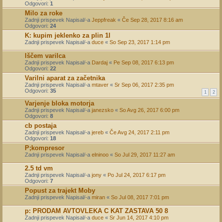
Odgovori:
1
Milo za roke
Zadnji prispevek Napisal/-a
Jeppfreak
«
Če Sep 28, 2017 8:16 am
Odgovori:
24
K: kupim jeklenko za plin 1l
Zadnji prispevek Napisal/-a
duce
«
So Sep 23, 2017 1:14 pm
Iščem varilca
Zadnji prispevek Napisal/-a
Dardaj
«
Pe Sep 08, 2017 6:13 pm
Odgovori:
22
Varilni aparat za začetnika
Zadnji prispevek Napisal/-a
mtaver
«
Sr Sep 06, 2017 2:35 pm
Odgovori:
35
1
2
Varjenje bloka motorja
Zadnji prispevek Napisal/-a
janezsko
«
So Avg 26, 2017 6:00 pm
Odgovori:
8
cb postaja
Zadnji prispevek Napisal/-a
jereb
«
Če Avg 24, 2017 2:11 pm
Odgovori:
18
P;kompresor
Zadnji prispevek Napisal/-a
elninoo
«
So Jul 29, 2017 11:27 am
2.5 td vm
Zadnji prispevek Napisal/-a
jony
«
Po Jul 24, 2017 6:17 pm
Odgovori:
7
Popust za trajekt Moby
Zadnji prispevek Napisal/-a
miran
«
So Jul 08, 2017 7:01 pm
p: PRODAM AVTOVLEKA C KAT ZASTAVA 50 8
Zadnji prispevek Napisal/-a
duce
«
Sr Jun 14, 2017 4:10 pm