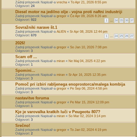
Zadnji prispevek Napisal/-a
vrecha
«
To Apr 21, 2026 8:55 pm
Odgovori:
24
Diesel motor na jedilno olje - vojna proti naftni industriji
Zadnji prispevek Napisal/-a
gregor
«
Če Apr 09, 2026 8:26 am
Odgovori:
922
1
…
34
35
36
37
Sovražniki narave št.1
Zadnji prispevek Napisal/-a
AŁIEN
«
Sr Apr 08, 2026 12:44 pm
Odgovori:
670
1
…
24
25
26
27
2026!
Zadnji prispevek Napisal/-a
gregor
«
So Jan 10, 2026 7:08 pm
Odgovori:
3
Scam off ...
Zadnji prispevek Napisal/-a
miran
«
Ne Maj 04, 2025 4:22 pm
Odgovori:
1
Spomini...
Zadnji prispevek Napisal/-a
miran
«
Sr Apr 16, 2025 12:35 pm
Odgovori:
3
Pomoč pri izbiri rabljenega enoprostorca/malega kombija
Zadnji prispevek Napisal/-a
gregor
«
Pe Sep 06, 2024 4:58 pm
Odgovori:
3
nastavitve foruma
Zadnji prispevek Napisal/-a
gregor
«
Pe Mar 15, 2024 12:09 pm
Odgovori:
1
Kje je varovalka kratkih luči v Peugeotu 807?
Zadnji prispevek Napisal/-a
miran
«
So Mar 02, 2024 3:14 pm
Odgovori:
3
Srečno!
Zadnji prispevek Napisal/-a
gregor
«
To Jan 02, 2024 4:19 pm
Odgovori:
2