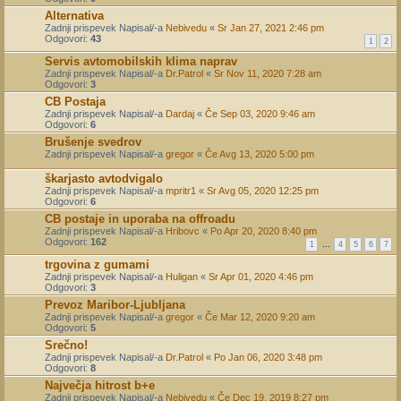
Alternativa
Zadnji prispevek Napisal/-a
Nebivedu
«
Sr Jan 27, 2021 2:46 pm
Odgovori:
43
1
2
Servis avtomobilskih klima naprav
Zadnji prispevek Napisal/-a
Dr.Patrol
«
Sr Nov 11, 2020 7:28 am
Odgovori:
3
CB Postaja
Zadnji prispevek Napisal/-a
Dardaj
«
Če Sep 03, 2020 9:46 am
Odgovori:
6
Brušenje svedrov
Zadnji prispevek Napisal/-a
gregor
«
Če Avg 13, 2020 5:00 pm
škarjasto avtodvigalo
Zadnji prispevek Napisal/-a
mpritr1
«
Sr Avg 05, 2020 12:25 pm
Odgovori:
6
CB postaje in uporaba na offroadu
Zadnji prispevek Napisal/-a
Hribovc
«
Po Apr 20, 2020 8:40 pm
Odgovori:
162
1
…
4
5
6
7
trgovina z gumami
Zadnji prispevek Napisal/-a
Huligan
«
Sr Apr 01, 2020 4:46 pm
Odgovori:
3
Prevoz Maribor-Ljubljana
Zadnji prispevek Napisal/-a
gregor
«
Če Mar 12, 2020 9:20 am
Odgovori:
5
Srečno!
Zadnji prispevek Napisal/-a
Dr.Patrol
«
Po Jan 06, 2020 3:48 pm
Odgovori:
8
Največja hitrost b+e
Zadnji prispevek Napisal/-a
Nebivedu
«
Če Dec 19, 2019 8:27 pm