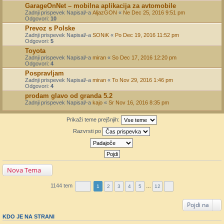
GarageOnNet – mobilna aplikacija za avtomobile
Zadnji prispevek Napisal/-a
AljazGON
«
Ne Dec 25, 2016 9:51 pm
Odgovori:
10
Prevoz s Polske
Zadnji prispevek Napisal/-a
SONiK
«
Po Dec 19, 2016 11:52 pm
Odgovori:
5
Toyota
Zadnji prispevek Napisal/-a
miran
«
So Dec 17, 2016 12:20 pm
Odgovori:
4
Pospravljam
Zadnji prispevek Napisal/-a
miran
«
To Nov 29, 2016 1:46 pm
Odgovori:
4
prodam glavo od granda 5.2
Zadnji prispevek Napisal/-a
kajo
«
Sr Nov 16, 2016 8:35 pm
Prikaži teme prejšnjih:
Razvrsti po
Nova Tema
1144 tem
1
2
3
4
5
…
12
Pojdi na
KDO JE NA STRANI