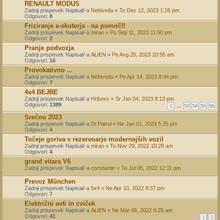
RENAULT MODUS
Zadnji prispevek Napisal/-a
Nebivedu
«
To Dec 12, 2023 1:26 pm
Odgovori:
8
Friziranje e-skuterja - na pomoč!!
Zadnji prispevek Napisal/-a
miran
«
Po Sep 11, 2023 11:50 pm
Odgovori:
2
Pranje podvozja
Zadnji prispevek Napisal/-a
AŁIEN
«
Pe Avg 25, 2023 10:55 am
Odgovori:
16
Provokativno ...
Zadnji prispevek Napisal/-a
Nebivedu
«
Pe Apr 14, 2023 8:44 pm
Odgovori:
7
4x4 BEJBE
Zadnji prispevek Napisal/-a
Hribovc
«
Sr Jan 04, 2023 8:13 pm
Odgovori:
1389
1
…
53
54
55
56
Srečno 2023
Zadnji prispevek Napisal/-a
Dr.Patrol
«
Ne Jan 01, 2023 5:35 pm
Odgovori:
4
Točeje goriva v rezervoarje modernejših vozil
Zadnji prispevek Napisal/-a
miran
«
To Nov 29, 2022 10:28 am
Odgovori:
4
grand vitara V6
Zadnji prispevek Napisal/-a
constantin
«
To Jul 05, 2022 12:11 pm
Prevoz München
Zadnji prispevek Napisal/-a
5x4
«
Ne Apr 10, 2022 8:37 pm
Odgovori:
7
Električni avti in cviček
Zadnji prispevek Napisal/-a
AŁIEN
«
Ne Mar 06, 2022 8:25 am
Odgovori:
41
1
2