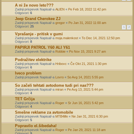
A ni že novo leto???
Zadnji prispevek Napisal/-a
AŁIEN
«
Pe Feb 18, 2022 11:42 pm
Odgovori:
6
Jeep Grand Cherokee ZJ
Zadnji prispevek Napisal/-a
gregor
«
Po Jan 31, 2022 11:00 am
Odgovori:
25
1
2
Vprašanje - pritisk v gumi
Zadnji prispevek Napisal/-a
moja.malenkost
«
To Dec 14, 2021 12:50 pm
Odgovori:
8
PAPIRJI PATROL Y60 ALI Y61
Zadnji prispevek Napisal/-a
Robbie
«
Po Nov 15, 2021 9:27 am
Podražitev elektrike
Zadnji prispevek Napisal/-a
Hribovc
«
Če Okt 21, 2021 1:30 pm
Odgovori:
6
Iveco problem
Zadnji prispevek Napisal/-a
Lovro
«
So Avg 14, 2021 5:55 pm
So začeli tehtati avtodome tudi pri nas???
Zadnji prispevek Napisal/-a
miran
«
Pe Avg 13, 2021 5:44 pm
Odgovori:
4
TET Grčija
Zadnji prispevek Napisal/-a
Roger
«
Sr Jun 16, 2021 5:42 pm
Odgovori:
4
Smešne reklame za avtomobile
Zadnji prispevek Napisal/-a
MTB4life
«
Ne Jan 31, 2021 6:30 pm
Odgovori:
5
Popravilo el.šibedaha!
Zadnji prispevek Napisal/-a
Roger
«
Pe Jan 29, 2021 11:18 am
Odgovori:
9