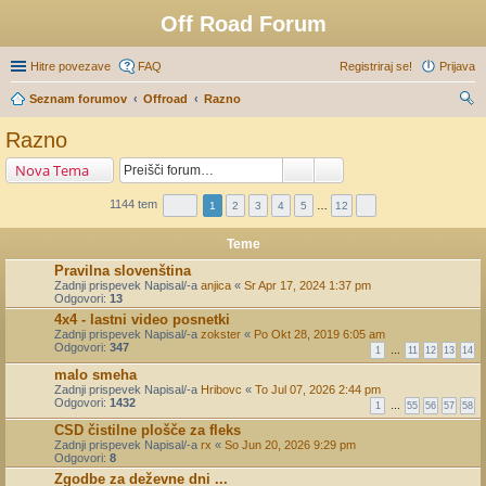
Off Road Forum
Hitre povezave
FAQ
Registriraj se!
Prijava
Seznam forumov
Offroad
Razno
sk
Razno
anj
Nova Tema
e
1144 tem
1
2
3
4
5
…
12
Teme
Pravilna slovenština
Zadnji prispevek Napisal/-a
anjica
«
Sr Apr 17, 2024 1:37 pm
Odgovori:
13
4x4 - lastni video posnetki
Zadnji prispevek Napisal/-a
zokster
«
Po Okt 28, 2019 6:05 am
Odgovori:
347
1
…
11
12
13
14
malo smeha
Zadnji prispevek Napisal/-a
Hribovc
«
To Jul 07, 2026 2:44 pm
Odgovori:
1432
1
…
55
56
57
58
CSD čistilne plošče za fleks
Zadnji prispevek Napisal/-a
rx
«
So Jun 20, 2026 9:29 pm
Odgovori:
8
Zgodbe za deževne dni ...