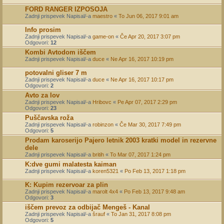
FORD RANGER IZPOSOJA
Zadnji prispevek Napisal/-a
maestro
«
To Jun 06, 2017 9:01 am
Info prosim
Zadnji prispevek Napisal/-a
game-on
«
Če Apr 20, 2017 3:07 pm
Odgovori:
12
Kombi Avtodom iščem
Zadnji prispevek Napisal/-a
duce
«
Ne Apr 16, 2017 10:19 pm
potovalni gliser 7 m
Zadnji prispevek Napisal/-a
duce
«
Ne Apr 16, 2017 10:17 pm
Odgovori:
2
Avto za lov
Zadnji prispevek Napisal/-a
Hribovc
«
Pe Apr 07, 2017 2:29 pm
Odgovori:
23
Puščavska roža
Zadnji prispevek Napisal/-a
robinzon
«
Če Mar 30, 2017 7:49 pm
Odgovori:
5
Prodam karoserijo Pajero letnik 2003 kratki model in rezervne
dele
Zadnji prispevek Napisal/-a
britih
«
To Mar 07, 2017 1:24 pm
K:dve gumi malatesta kaiman
Zadnji prispevek Napisal/-a
koren5321
«
Po Feb 13, 2017 1:18 pm
K: Kupim rezervoar za plin
Zadnji prispevek Napisal/-a
marolt 4x4
«
Po Feb 13, 2017 9:48 am
Odgovori:
3
iščem prevoz za odbijač Mengeš - Kanal
Zadnji prispevek Napisal/-a
šrauf
«
To Jan 31, 2017 8:08 pm
Odgovori:
5