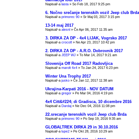
Napisal/-a
lasta
» So Feb 18, 2017 9:25 pm
6. Nočno srečanje terenskih vozil Jeep club Brd
Napisal/-a
primorec 90
» Sr Maj 03, 2017 3:15 pm
13-14 maj 2017
Napisal/-a
alesnl
» Če Apr 06, 2017 11:35 am
3. DIRKA ZA DP - 4x4 LIJAK, Vogrsko 2017
Napisal/-a
croco8
» Ne Apr 23, 2017 10:42 pm
2. DIRKA ZA DP - A.R.O. Dobrovnik 2017
Napisal/-a
JEEP WJ
» To Mar 14, 2017 9:21 am
Slovenija Off Road 2017 Radovljica
Napisal/-a
marolt 4x4
» To Jan 24, 2017 6:23 pm
Winter Una Trophy 2017
Napisal/-a
jusko
» Če Jan 12, 2017 11:38 am
Ukrajina-Karpati 2016 - NOV DATUM
Napisal/-a
gregor
» Pe Mar 04, 2016 4:19 pm
4x4 Citt&#224; di Gradisca, 10 dicembre 2016
Napisal/-a
Dardaj
» Ne Dec 04, 2016 11:08 pm
22.srecanje terenskih vozil Jeep club Brda
Napisal/-a
primorec 90
» Po Sep 19, 2016 9:35 am
GLOBALTREK DIRKA 29 in 30.10.2016
Napisal/-a
lupe2
» Pe Okt 28, 2016 10:29 am