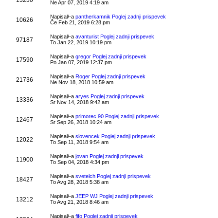
Ne Apr 07, 2019 4:19 am
Napisal/-a
pantherkamnik
Poglej zadnji prispevek
10626
Če Feb 21, 2019 6:28 pm
Napisal/-a
avanturist
Poglej zadnji prispevek
97187
To Jan 22, 2019 10:19 pm
Napisal/-a
gregor
Poglej zadnji prispevek
17590
Po Jan 07, 2019 12:37 pm
Napisal/-a
Roger
Poglej zadnji prispevek
21736
Ne Nov 18, 2018 10:59 am
Napisal/-a
aryes
Poglej zadnji prispevek
13336
Sr Nov 14, 2018 9:42 am
Napisal/-a
primorec 90
Poglej zadnji prispevek
12467
Sr Sep 26, 2018 10:24 am
Napisal/-a
slovencek
Poglej zadnji prispevek
12022
To Sep 11, 2018 9:54 am
Napisal/-a
jovan
Poglej zadnji prispevek
11900
To Sep 04, 2018 4:34 pm
Napisal/-a
svetelch
Poglej zadnji prispevek
18427
To Avg 28, 2018 5:38 am
Napisal/-a
JEEP WJ
Poglej zadnji prispevek
13212
To Avg 21, 2018 8:46 am
Napisal/-a
fifo
Poglej zadnji prispevek