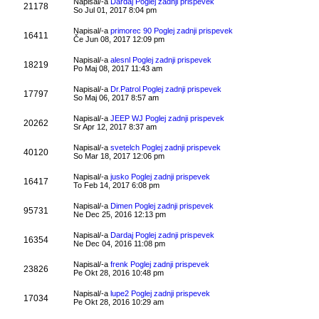
Napisal/-a
Dardaj
Poglej zadnji prispevek
21178
So Jul 01, 2017 8:04 pm
Napisal/-a
primorec 90
Poglej zadnji prispevek
16411
Če Jun 08, 2017 12:09 pm
Napisal/-a
alesnl
Poglej zadnji prispevek
18219
Po Maj 08, 2017 11:43 am
Napisal/-a
Dr.Patrol
Poglej zadnji prispevek
17797
So Maj 06, 2017 8:57 am
Napisal/-a
JEEP WJ
Poglej zadnji prispevek
20262
Sr Apr 12, 2017 8:37 am
Napisal/-a
svetelch
Poglej zadnji prispevek
40120
So Mar 18, 2017 12:06 pm
Napisal/-a
jusko
Poglej zadnji prispevek
16417
To Feb 14, 2017 6:08 pm
Napisal/-a
Dimen
Poglej zadnji prispevek
95731
Ne Dec 25, 2016 12:13 pm
Napisal/-a
Dardaj
Poglej zadnji prispevek
16354
Ne Dec 04, 2016 11:08 pm
Napisal/-a
frenk
Poglej zadnji prispevek
23826
Pe Okt 28, 2016 10:48 pm
Napisal/-a
lupe2
Poglej zadnji prispevek
17034
Pe Okt 28, 2016 10:29 am