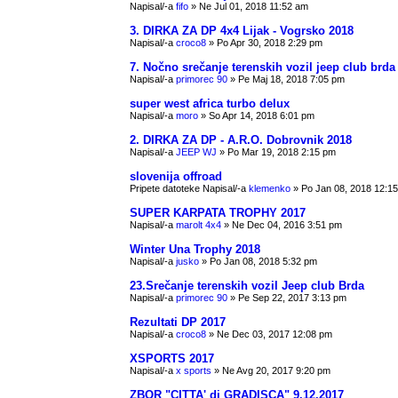
Napisal/-a
fifo
» Ne Jul 01, 2018 11:52 am
3. DIRKA ZA DP 4x4 Lijak - Vogrsko 2018
Napisal/-a
croco8
» Po Apr 30, 2018 2:29 pm
7. Nočno srečanje terenskih vozil jeep club brda
Napisal/-a
primorec 90
» Pe Maj 18, 2018 7:05 pm
super west africa turbo delux
Napisal/-a
moro
» So Apr 14, 2018 6:01 pm
2. DIRKA ZA DP - A.R.O. Dobrovnik 2018
Napisal/-a
JEEP WJ
» Po Mar 19, 2018 2:15 pm
slovenija offroad
Pripete datoteke
Napisal/-a
klemenko
» Po Jan 08, 2018 12:1
SUPER KARPATA TROPHY 2017
Napisal/-a
marolt 4x4
» Ne Dec 04, 2016 3:51 pm
Winter Una Trophy 2018
Napisal/-a
jusko
» Po Jan 08, 2018 5:32 pm
23.Srečanje terenskih vozil Jeep club Brda
Napisal/-a
primorec 90
» Pe Sep 22, 2017 3:13 pm
Rezultati DP 2017
Napisal/-a
croco8
» Ne Dec 03, 2017 12:08 pm
XSPORTS 2017
Napisal/-a
x sports
» Ne Avg 20, 2017 9:20 pm
ZBOR "CITTA' di GRADISCA" 9.12.2017