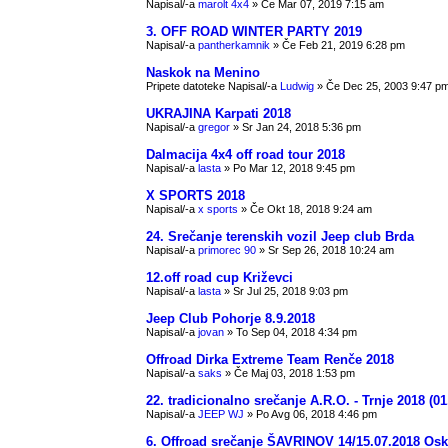
Napisal/-a
marolt 4x4
» Če Mar 07, 2019 7:15 am
3. OFF ROAD WINTER PARTY 2019
Napisal/-a
pantherkamnik
» Če Feb 21, 2019 6:28 pm
Naskok na Menino
Pripete datoteke
Napisal/-a
Ludwig
» Če Dec 25, 2003 9:47 p
UKRAJINA Karpati 2018
Napisal/-a
gregor
» Sr Jan 24, 2018 5:36 pm
Dalmacija 4x4 off road tour 2018
Napisal/-a
lasta
» Po Mar 12, 2018 9:45 pm
X SPORTS 2018
Napisal/-a
x sports
» Če Okt 18, 2018 9:24 am
24. Srečanje terenskih vozil Jeep club Brda
Napisal/-a
primorec 90
» Sr Sep 26, 2018 10:24 am
12.off road cup Križevci
Napisal/-a
lasta
» Sr Jul 25, 2018 9:03 pm
Jeep Club Pohorje 8.9.2018
Napisal/-a
jovan
» To Sep 04, 2018 4:34 pm
Offroad Dirka Extreme Team Renče 2018
Napisal/-a
saks
» Če Maj 03, 2018 1:53 pm
22. tradicionalno srečanje A.R.O. - Trnje 2018 (01
Napisal/-a
JEEP WJ
» Po Avg 06, 2018 4:46 pm
6. Offroad srečanje ŠAVRINOV 14/15.07.2018 Osk