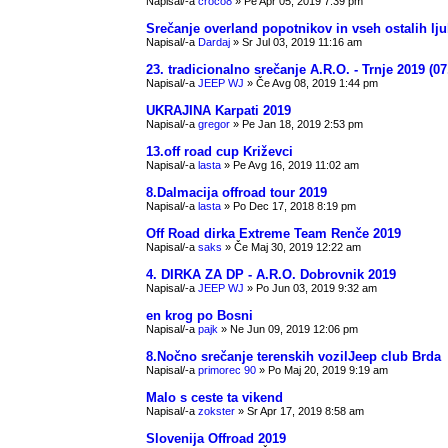
Napisal/-a
croco8
» Pe Apr 05, 2019 7:39 pm
Srečanje overland popotnikov in vseh ostalih ljub
Napisal/-a
Dardaj
» Sr Jul 03, 2019 11:16 am
23. tradicionalno srečanje A.R.O. - Trnje 2019 (07
Napisal/-a
JEEP WJ
» Če Avg 08, 2019 1:44 pm
UKRAJINA Karpati 2019
Napisal/-a
gregor
» Pe Jan 18, 2019 2:53 pm
13.off road cup Križevci
Napisal/-a
lasta
» Pe Avg 16, 2019 11:02 am
8.Dalmacija offroad tour 2019
Napisal/-a
lasta
» Po Dec 17, 2018 8:19 pm
Off Road dirka Extreme Team Renče 2019
Napisal/-a
saks
» Če Maj 30, 2019 12:22 am
4. DIRKA ZA DP - A.R.O. Dobrovnik 2019
Napisal/-a
JEEP WJ
» Po Jun 03, 2019 9:32 am
en krog po Bosni
Napisal/-a
pajk
» Ne Jun 09, 2019 12:06 pm
8.Nočno srečanje terenskih vozilJeep club Brda
Napisal/-a
primorec 90
» Po Maj 20, 2019 9:19 am
Malo s ceste ta vikend
Napisal/-a
zokster
» Sr Apr 17, 2019 8:58 am
Slovenija Offroad 2019