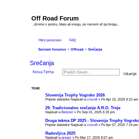
Off Road Forum
...drvimo v pesku, blatu ali snegu, po ravnem al' pa bregu...
Hitre povezave
FAQ
Seznam forumov
Offroad
Srečanja
Srečanja
Nova Tema
Iskanje
TEME
Slovenija Trophy Vogrsko 2026
Pripete datoteke
Napisal/-a
croco8
» Pe Apr 10, 2026 9:15 am
29. Tradicionalno srečanje A.R.O. Trnje
Napisal/-a
Betoner
» Po Sep 01, 2025 6:26 pm
Druga tekma DP 2025 - Slovenija Trophy Vogrsk
Pripete datoteke
Napisal/-a
croco8
» Po Apr 07, 2025 7:14 pm
Radovljica 2025
Napisal/-a
gregor
» Po Mar 17, 2025 8:07 am