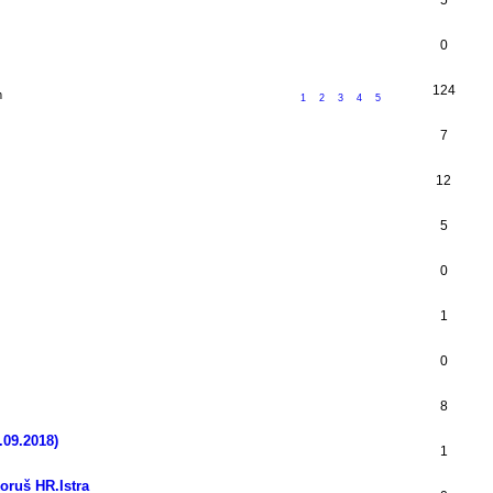
0
124
m
1
2
3
4
5
7
12
5
0
1
0
8
.09.2018)
1
oruš HR.Istra