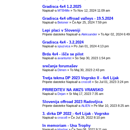
Gradisca 4x4 1.2.2025
Napisal/-a
MTB4life
» To Nov 12, 2024 11:09 am
Gradisca 4x4 offroad valleys - 19.5.2024
Napisal/-a
Betoner
» Če Apr 25, 2024 7:59 pm
Lepi placi v Sloveniji
Pripete datoteke
Napisal/-a
Aleksander
» To Apr 02, 2024 6:4
Gradisca 4x4 - 3.2.2024
Napisal/-a
spuzvica
» Po Jan 01, 2024 4:13 pm
Brda 4x4 - išče se pilot
Napisal/-a
avanturist
» So Sep 30, 2023 1:54 pm
srečanje forumašev
Napisal/-a
Dimen
» To Maj 30, 2023 2:43 pm
Tretja tekma DP 2023 Vogrsko II - 4x4 Lijak
Pripete datoteke
Napisal/-a
croco8
» So Jul 01, 2023 3:24 pm
PRIREDITEV NA AMZS VRANSKO
Napisal/-a
Dejan
» Sr Maj 17, 2023 7:35 am
Slovenija offroad 2023 Radovljica
Pripete datoteke
Napisal/-a
AŁIEN
» Pe Mar 10, 2023 8:25 am
3. dirka DP 2022 - 4x4 Lijak - Vogrsko
Napisal/-a
croco8
» Če Jul 28, 2022 8:10 pm
In memoriam - Una Trophy
Napisal/-a
kloshar
» Če Sep 08, 2022 9:11 pm