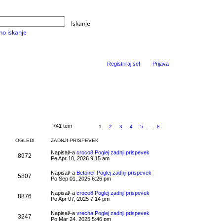
Iskanje
o iskanje
Registriraj se!
Prijava
741 tem
1
2
3
4
5
…
8
OGLEDI
ZADNJI PRISPEVEK
Napisal/-a
croco8
Poglej zadnji prispevek
8972
Pe Apr 10, 2026 9:15 am
Napisal/-a
Betoner
Poglej zadnji prispevek
5807
Po Sep 01, 2025 6:26 pm
Napisal/-a
croco8
Poglej zadnji prispevek
8876
Po Apr 07, 2025 7:14 pm
Napisal/-a
vrecha
Poglej zadnji prispevek
3247
Po Mar 24, 2025 5:46 pm