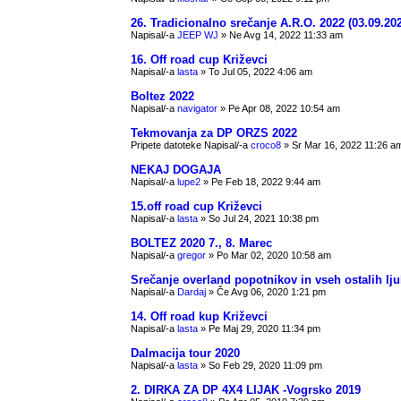
26. Tradicionalno srečanje A.R.O. 2022 (03.09.20
Napisal/-a
JEEP WJ
» Ne Avg 14, 2022 11:33 am
16. Off road cup Križevci
Napisal/-a
lasta
» To Jul 05, 2022 4:06 am
Boltez 2022
Napisal/-a
navigator
» Pe Apr 08, 2022 10:54 am
Tekmovanja za DP ORZS 2022
Pripete datoteke
Napisal/-a
croco8
» Sr Mar 16, 2022 11:26 a
NEKAJ DOGAJA
Napisal/-a
lupe2
» Pe Feb 18, 2022 9:44 am
15.off road cup Križevci
Napisal/-a
lasta
» So Jul 24, 2021 10:38 pm
BOLTEZ 2020 7., 8. Marec
Napisal/-a
gregor
» Po Mar 02, 2020 10:58 am
Srečanje overland popotnikov in vseh ostalih lju
Napisal/-a
Dardaj
» Če Avg 06, 2020 1:21 pm
14. Off road kup Križevci
Napisal/-a
lasta
» Pe Maj 29, 2020 11:34 pm
Dalmacija tour 2020
Napisal/-a
lasta
» So Feb 29, 2020 11:09 pm
2. DIRKA ZA DP 4X4 LIJAK -Vogrsko 2019