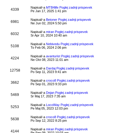
Napisal/-a
MTB4life
Poglej zadnji prispevek
4339
Pe Jan 17, 2025 1:41 pm
Napisal/-a
Betoner
Poglej zadnji prispevek
6981
Ne Jun 02, 2024 5:50 pm
Napisal/-a
miran
Poglej zadnji prispevek
6032
Sr Apr 10, 2024 10:40 am
Napisal/-a
Nebivedu
Poglej zadnji prispevek
5108
To Feb 06, 2024 2:06 pm
Napisal/-a
avanturist
Poglej zadnji prispevek
4224
Ne Okt 08, 2023 11:01 am
Napisal/-a
Dardaj
Poglej zadnji prispevek
12758
Po Sep 11, 2023 9:41 am
Napisal/-a
croco8
Poglej zadnji prispevek
3662
Pe Sep 01, 2023 9:33 pm
Napisal/-a
Dejan
Poglej zadnji prispevek
5469
Sr Maj 17, 2023 7:35 am
Napisal/-a
LocoWay
Poglej zadnji prispevek
5253
Pe Maj 05, 2023 12:03 pm
Napisal/-a
croco8
Poglej zadnji prispevek
5638
Po Sep 12, 2022 8:25 pm
Napisal/-a
miran
Poglej zadnji prispevek
4144
Pe Sep 09, 2022 10:03 am