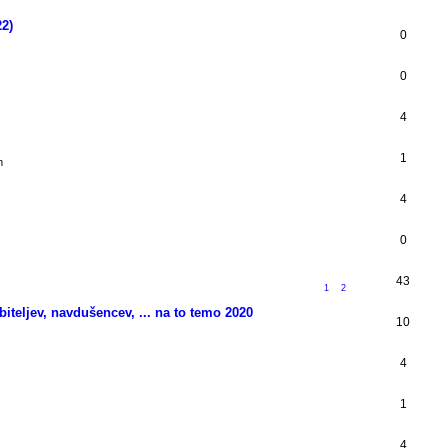
22)
0
0
4
1
m
4
0
43
1
2
biteljev, navdušencev, ... na to temo 2020
10
4
1
4