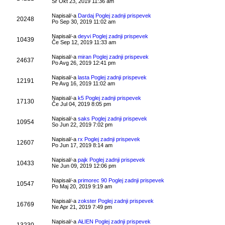
Sr Okt 23, 2019 11:36 am
Napisal/-a
Dardaj
Poglej zadnji prispevek
20248
Po Sep 30, 2019 11:02 am
Napisal/-a
deyvi
Poglej zadnji prispevek
10439
Če Sep 12, 2019 11:33 am
Napisal/-a
miran
Poglej zadnji prispevek
24637
Po Avg 26, 2019 12:41 pm
Napisal/-a
lasta
Poglej zadnji prispevek
12191
Pe Avg 16, 2019 11:02 am
Napisal/-a
k5
Poglej zadnji prispevek
17130
Če Jul 04, 2019 8:05 pm
Napisal/-a
saks
Poglej zadnji prispevek
10954
So Jun 22, 2019 7:02 pm
Napisal/-a
rx
Poglej zadnji prispevek
12607
Po Jun 17, 2019 8:14 am
Napisal/-a
pajk
Poglej zadnji prispevek
10433
Ne Jun 09, 2019 12:06 pm
Napisal/-a
primorec 90
Poglej zadnji prispevek
10547
Po Maj 20, 2019 9:19 am
Napisal/-a
zokster
Poglej zadnji prispevek
16769
Ne Apr 21, 2019 7:49 pm
Napisal/-a
AŁIEN
Poglej zadnji prispevek
13230