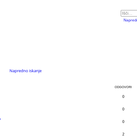
Napredn
Napredno iskanje
ODGOVORI
0
0
o
0
2