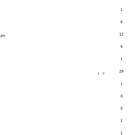
1
6
12
9 pm
6
1
29
1
2
1
0
5
1
1