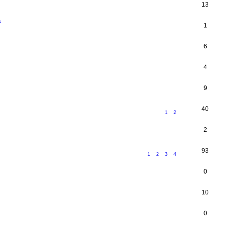
13
a
1
6
4
9
40
1
2
2
93
1
2
3
4
0
10
0