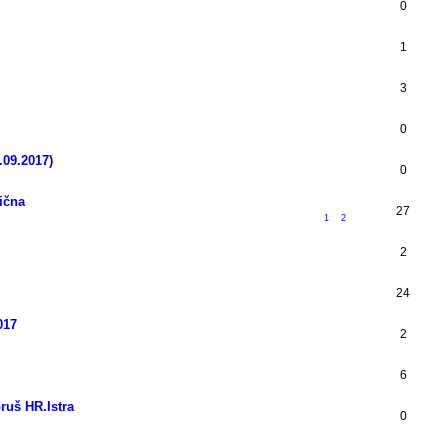
0
1
3
0
.09.2017)
0
tična
27
1
2
2
24
017
2
6
ruš HR.Istra
0