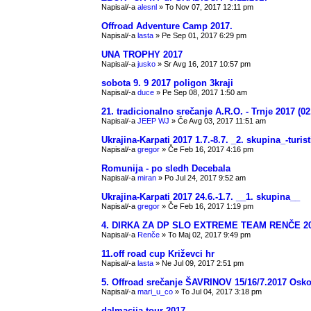
Napisal/-a
alesnl
» To Nov 07, 2017 12:11 pm
Offroad Adventure Camp 2017.
Napisal/-a
lasta
» Pe Sep 01, 2017 6:29 pm
UNA TROPHY 2017
Napisal/-a
jusko
» Sr Avg 16, 2017 10:57 pm
sobota 9. 9 2017 poligon 3kraji
Napisal/-a
duce
» Pe Sep 08, 2017 1:50 am
21. tradicionalno srečanje A.R.O. - Trnje 2017 (02
Napisal/-a
JEEP WJ
» Če Avg 03, 2017 11:51 am
Ukrajina-Karpati 2017 1.7.-8.7. _2. skupina_-turis
Napisal/-a
gregor
» Če Feb 16, 2017 4:16 pm
Romunija - po sledh Decebala
Napisal/-a
miran
» Po Jul 24, 2017 9:52 am
Ukrajina-Karpati 2017 24.6.-1.7. __1. skupina__
Napisal/-a
gregor
» Če Feb 16, 2017 1:19 pm
4. DIRKA ZA DP SLO EXTREME TEAM RENČE 2
Napisal/-a
Renče
» To Maj 02, 2017 9:49 pm
11.off road cup Križevci hr
Napisal/-a
lasta
» Ne Jul 09, 2017 2:51 pm
5. Offroad srečanje ŠAVRINOV 15/16/7.2017 Osko
Napisal/-a
mari_u_co
» To Jul 04, 2017 3:18 pm
dalmacija tour 2017