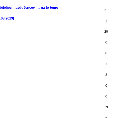
iteljev, navdušencev, ... na to temo
21
.09.2019)
1
20
0
8
1
3
0
0
19
5