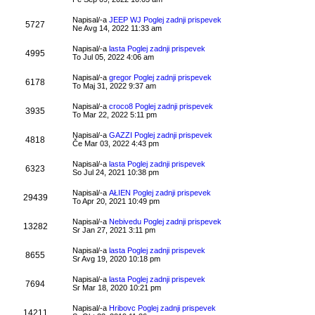
Napisal/-a
JEEP WJ
Poglej zadnji prispevek
5727
Ne Avg 14, 2022 11:33 am
Napisal/-a
lasta
Poglej zadnji prispevek
4995
To Jul 05, 2022 4:06 am
Napisal/-a
gregor
Poglej zadnji prispevek
6178
To Maj 31, 2022 9:37 am
Napisal/-a
croco8
Poglej zadnji prispevek
3935
To Mar 22, 2022 5:11 pm
Napisal/-a
GAZZI
Poglej zadnji prispevek
4818
Če Mar 03, 2022 4:43 pm
Napisal/-a
lasta
Poglej zadnji prispevek
6323
So Jul 24, 2021 10:38 pm
Napisal/-a
AŁIEN
Poglej zadnji prispevek
29439
To Apr 20, 2021 10:49 pm
Napisal/-a
Nebivedu
Poglej zadnji prispevek
13282
Sr Jan 27, 2021 3:11 pm
Napisal/-a
lasta
Poglej zadnji prispevek
8655
Sr Avg 19, 2020 10:18 pm
Napisal/-a
lasta
Poglej zadnji prispevek
7694
Sr Mar 18, 2020 10:21 pm
Napisal/-a
Hribovc
Poglej zadnji prispevek
14211