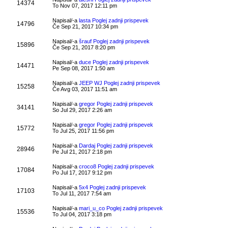
14374
To Nov 07, 2017 12:11 pm
Napisal/-a
lasta
Poglej zadnji prispevek
14796
Če Sep 21, 2017 10:34 pm
Napisal/-a
šrauf
Poglej zadnji prispevek
15896
Če Sep 21, 2017 8:20 pm
Napisal/-a
duce
Poglej zadnji prispevek
14471
Pe Sep 08, 2017 1:50 am
Napisal/-a
JEEP WJ
Poglej zadnji prispevek
15258
Če Avg 03, 2017 11:51 am
Napisal/-a
gregor
Poglej zadnji prispevek
34141
So Jul 29, 2017 2:26 am
Napisal/-a
gregor
Poglej zadnji prispevek
15772
To Jul 25, 2017 11:56 pm
Napisal/-a
Dardaj
Poglej zadnji prispevek
28946
Pe Jul 21, 2017 2:18 pm
Napisal/-a
croco8
Poglej zadnji prispevek
17084
Po Jul 17, 2017 9:12 pm
Napisal/-a
5x4
Poglej zadnji prispevek
17103
To Jul 11, 2017 7:54 am
Napisal/-a
mari_u_co
Poglej zadnji prispevek
15536
To Jul 04, 2017 3:18 pm