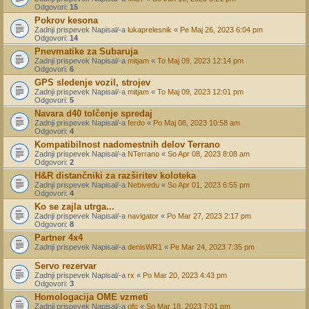
Odgovori:
15
Pokrov kesona
Zadnji prispevek Napisal/-a
lukaprelesnik
«
Pe Maj 26, 2023 6:04 pm
Odgovori:
14
Pnevmatike za Subaruja
Zadnji prispevek Napisal/-a
mitjam
«
To Maj 09, 2023 12:14 pm
Odgovori:
6
GPS sledenje vozil, strojev
Zadnji prispevek Napisal/-a
mitjam
«
To Maj 09, 2023 12:01 pm
Odgovori:
5
Navara d40 tolčenje spredaj
Zadnji prispevek Napisal/-a
ferdo
«
Po Maj 08, 2023 10:58 am
Odgovori:
4
Kompatibilnost nadomestnih delov Terrano
Zadnji prispevek Napisal/-a
NTerrano
«
So Apr 08, 2023 8:08 am
Odgovori:
2
H&R distančniki za razširitev koloteka
Zadnji prispevek Napisal/-a
Nebivedu
«
So Apr 01, 2023 6:55 pm
Odgovori:
4
Ko se zajla utrga...
Zadnji prispevek Napisal/-a
navigator
«
Po Mar 27, 2023 2:17 pm
Odgovori:
8
Partner 4x4
Zadnji prispevek Napisal/-a
denisWR1
«
Pe Mar 24, 2023 7:35 pm
Servo rezervar
Zadnji prispevek Napisal/-a
rx
«
Po Mar 20, 2023 4:43 pm
Odgovori:
3
Homologacija OME vzmeti
Zadnji prispevek Napisal/-a
ofc
«
So Mar 18, 2023 7:01 pm