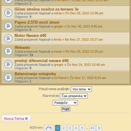
Zadnji prispevek Napisal/-a
NTerrano
«
To Dec 06, 2022 11:23 am
Odgovori:
2
Iščem strešne nosilce za terrano 3v
Zadnji prispevek Napisal/-a
miran
«
Po Dec 05, 2022 12:08 pm
Odgovori:
4
Pajero 2.5TD mrzli dnevi
Zadnji prispevek Napisal/-a
gregor
«
Sr Nov 30, 2022 8:05 pm
Odgovori:
9
Motor Navara d40
Zadnji prispevek Napisal/-a
ferdo
«
Ne Nov 27, 2022 10:27 am
Webasto
Zadnji prispevek Napisal/-a
miran
«
Pe Nov 25, 2022 12:35 pm
Odgovori:
19
prednji diferencial navara d40
Zadnji prispevek Napisal/-a
gregor
«
Če Nov 24, 2022 10:48 am
Odgovori:
9
Balansiranje vztrajnika
Zadnji prispevek Napisal/-a
Dr.Patrol
«
Če Nov 17, 2022 8:24 am
Odgovori:
1
Prikaži teme prejšnjih:
Razvrsti po
Nova Tema
4029 tem
1
2
3
4
5
…
41