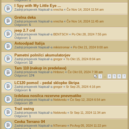
Odgovori:
1
I Spy with My Little Eye ...
Zadnji prispevek Napisal/-a
vrecha
«
Če Nov 14, 2024 11:54 am
Grelna deka
Zadnji prispevek Napisal/-a
vrecha
«
Če Nov 14, 2024 11:45 am
Odgovori:
5
jeep 2.7 crd
Zadnji prispevek Napisal/-a
BENTSCH
«
Po Okt 28, 2024 7:55 pm
Odgovori:
1
Avtoodpad Italija
Zadnji prispevek Napisal/-a
mikistromar
«
Po Okt 21, 2024 9:00 am
Pametni polnilci akumulatorjev
Zadnji prispevek Napisal/-a
gregor
«
To Okt 15, 2024 8:04 am
Odgovori:
12
Tam 110 (nakup in predelava)
Zadnji prispevek Napisal/-a
Hribovc
«
Če Okt 03, 2024 7:38 am
Odgovori:
174
1
…
4
5
6
7
LC120 pomoč - pedal sklopke škripa
Zadnji prispevek Napisal/-a
gregor
«
Sr Sep 25, 2024 4:16 pm
Odgovori:
6
Izdelava nosilca rezervne pnevmatike
Zadnji prispevek Napisal/-a
Nebivedu
«
Če Sep 12, 2024 6:54 am
Odgovori:
23
Trail swing
Zadnji prispevek Napisal/-a
Nebivedu
«
Sr Sep 11, 2024 11:34 am
Odgovori:
1
Cevka Terrano 04
Zadnji prispevek Napisal/-a
NTerrano
«
Po Avg 05, 2024 11:22 pm