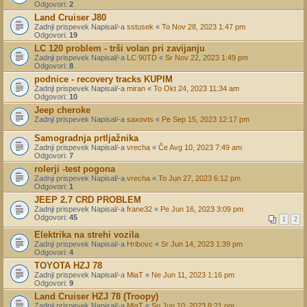
Odgovori:
2
Land Cruiser J80
Zadnji prispevek Napisal/-a
sstusek
«
To Nov 28, 2023 1:47 pm
Odgovori:
19
LC 120 problem - trši volan pri zavijanju
Zadnji prispevek Napisal/-a
LC 90TD
«
Sr Nov 22, 2023 1:49 pm
Odgovori:
8
podnice - recovery tracks KUPIM
Zadnji prispevek Napisal/-a
miran
«
To Okt 24, 2023 11:34 am
Odgovori:
10
Jeep cheroke
Zadnji prispevek Napisal/-a
saxovts
«
Pe Sep 15, 2023 12:17 pm
Samogradnja prtljažnika
Zadnji prispevek Napisal/-a
vrecha
«
Če Avg 10, 2023 7:49 am
Odgovori:
7
rolerji -test pogona
Zadnji prispevek Napisal/-a
vrecha
«
To Jun 27, 2023 6:12 pm
Odgovori:
1
JEEP 2.7 CRD PROBLEM
Zadnji prispevek Napisal/-a
frane32
«
Pe Jun 16, 2023 3:09 pm
Odgovori:
45
1
2
Elektrika na strehi vozila
Zadnji prispevek Napisal/-a
Hribovc
«
Sr Jun 14, 2023 1:39 pm
Odgovori:
4
TOYOTA HZJ 78
Zadnji prispevek Napisal/-a
MiaT
«
Ne Jun 11, 2023 1:16 pm
Odgovori:
9
Land Cruiser HZJ 78 (Troopy)
Zadnji prispevek Napisal/-a
MiaT
«
So Jun 10, 2023 8:21 pm