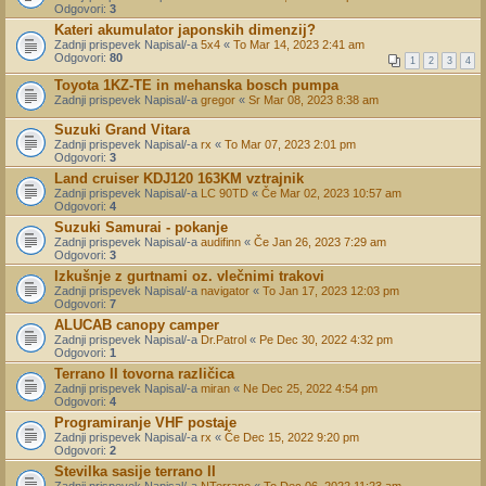
Odgovori:
3
Kateri akumulator japonskih dimenzij?
Zadnji prispevek Napisal/-a
5x4
«
To Mar 14, 2023 2:41 am
Odgovori:
80
1
2
3
4
Toyota 1KZ-TE in mehanska bosch pumpa
Zadnji prispevek Napisal/-a
gregor
«
Sr Mar 08, 2023 8:38 am
Suzuki Grand Vitara
Zadnji prispevek Napisal/-a
rx
«
To Mar 07, 2023 2:01 pm
Odgovori:
3
Land cruiser KDJ120 163KM vztrajnik
Zadnji prispevek Napisal/-a
LC 90TD
«
Če Mar 02, 2023 10:57 am
Odgovori:
4
Suzuki Samurai - pokanje
Zadnji prispevek Napisal/-a
audifinn
«
Če Jan 26, 2023 7:29 am
Odgovori:
3
Izkušnje z gurtnami oz. vlečnimi trakovi
Zadnji prispevek Napisal/-a
navigator
«
To Jan 17, 2023 12:03 pm
Odgovori:
7
ALUCAB canopy camper
Zadnji prispevek Napisal/-a
Dr.Patrol
«
Pe Dec 30, 2022 4:32 pm
Odgovori:
1
Terrano II tovorna različica
Zadnji prispevek Napisal/-a
miran
«
Ne Dec 25, 2022 4:54 pm
Odgovori:
4
Programiranje VHF postaje
Zadnji prispevek Napisal/-a
rx
«
Če Dec 15, 2022 9:20 pm
Odgovori:
2
Stevilka sasije terrano II