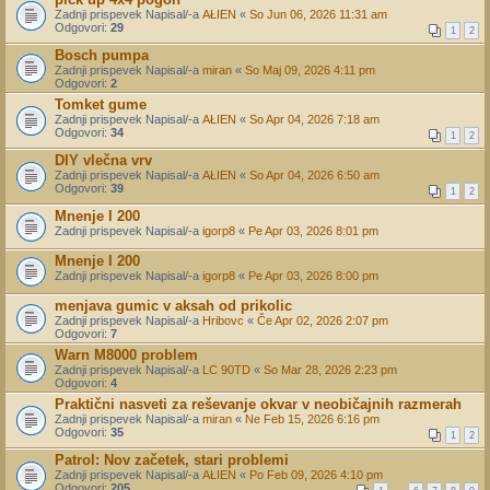
Zadnji prispevek Napisal/-a
AŁIEN
«
So Jun 06, 2026 11:31 am
Odgovori:
29
1
2
Bosch pumpa
Zadnji prispevek Napisal/-a
miran
«
So Maj 09, 2026 4:11 pm
Odgovori:
2
Tomket gume
Zadnji prispevek Napisal/-a
AŁIEN
«
So Apr 04, 2026 7:18 am
Odgovori:
34
1
2
DIY vlečna vrv
Zadnji prispevek Napisal/-a
AŁIEN
«
So Apr 04, 2026 6:50 am
Odgovori:
39
1
2
Mnenje l 200
Zadnji prispevek Napisal/-a
igorp8
«
Pe Apr 03, 2026 8:01 pm
Mnenje l 200
Zadnji prispevek Napisal/-a
igorp8
«
Pe Apr 03, 2026 8:00 pm
menjava gumic v aksah od prikolic
Zadnji prispevek Napisal/-a
Hribovc
«
Če Apr 02, 2026 2:07 pm
Odgovori:
7
Warn M8000 problem
Zadnji prispevek Napisal/-a
LC 90TD
«
So Mar 28, 2026 2:23 pm
Odgovori:
4
Praktični nasveti za reševanje okvar v neobičajnih razmerah
Zadnji prispevek Napisal/-a
miran
«
Ne Feb 15, 2026 6:16 pm
Odgovori:
35
1
2
Patrol: Nov začetek, stari problemi
Zadnji prispevek Napisal/-a
AŁIEN
«
Po Feb 09, 2026 4:10 pm
Odgovori:
205