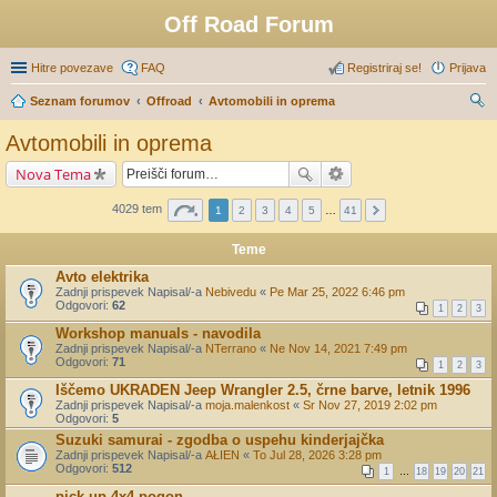
Off Road Forum
Hitre povezave
FAQ
Registriraj se!
Prijava
Seznam forumov
Offroad
Avtomobili in oprema
sk
Avtomobili in oprema
anj
Nova Tema
e
4029 tem
1
2
3
4
5
…
41
Teme
Avto elektrika
Zadnji prispevek Napisal/-a
Nebivedu
«
Pe Mar 25, 2022 6:46 pm
Odgovori:
62
1
2
3
Workshop manuals - navodila
Zadnji prispevek Napisal/-a
NTerrano
«
Ne Nov 14, 2021 7:49 pm
Odgovori:
71
1
2
3
Iščemo UKRADEN Jeep Wrangler 2.5, črne barve, letnik 1996
Zadnji prispevek Napisal/-a
moja.malenkost
«
Sr Nov 27, 2019 2:02 pm
Odgovori:
5
Suzuki samurai - zgodba o uspehu kinderjajčka
Zadnji prispevek Napisal/-a
AŁIEN
«
To Jul 28, 2026 3:28 pm
Odgovori:
512
1
…
18
19
20
21
pick up 4x4 pogon