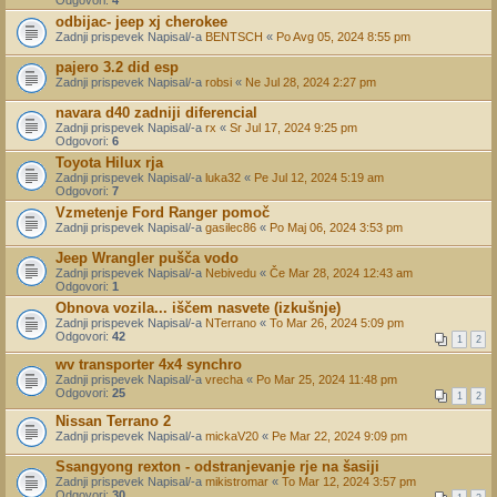
Odgovori:
4
odbijac- jeep xj cherokee
Zadnji prispevek Napisal/-a
BENTSCH
«
Po Avg 05, 2024 8:55 pm
pajero 3.2 did esp
Zadnji prispevek Napisal/-a
robsi
«
Ne Jul 28, 2024 2:27 pm
navara d40 zadniji diferencial
Zadnji prispevek Napisal/-a
rx
«
Sr Jul 17, 2024 9:25 pm
Odgovori:
6
Toyota Hilux rja
Zadnji prispevek Napisal/-a
luka32
«
Pe Jul 12, 2024 5:19 am
Odgovori:
7
Vzmetenje Ford Ranger pomoč
Zadnji prispevek Napisal/-a
gasilec86
«
Po Maj 06, 2024 3:53 pm
Jeep Wrangler pušča vodo
Zadnji prispevek Napisal/-a
Nebivedu
«
Če Mar 28, 2024 12:43 am
Odgovori:
1
Obnova vozila... iščem nasvete (izkušnje)
Zadnji prispevek Napisal/-a
NTerrano
«
To Mar 26, 2024 5:09 pm
Odgovori:
42
1
2
wv transporter 4x4 synchro
Zadnji prispevek Napisal/-a
vrecha
«
Po Mar 25, 2024 11:48 pm
Odgovori:
25
1
2
Nissan Terrano 2
Zadnji prispevek Napisal/-a
mickaV20
«
Pe Mar 22, 2024 9:09 pm
Ssangyong rexton - odstranjevanje rje na šasiji
Zadnji prispevek Napisal/-a
mikistromar
«
To Mar 12, 2024 3:57 pm
Odgovori:
30