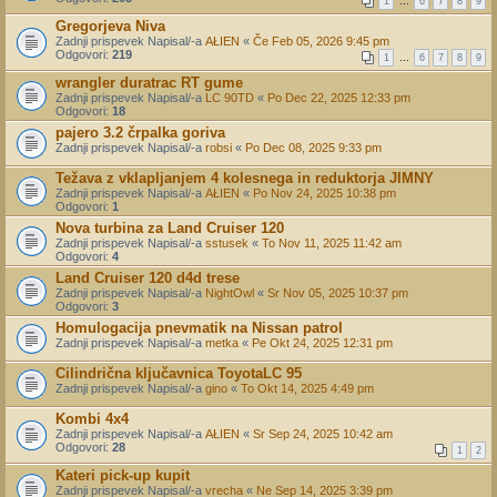
1
…
6
7
8
9
Gregorjeva Niva
Zadnji prispevek Napisal/-a
AŁIEN
«
Če Feb 05, 2026 9:45 pm
Odgovori:
219
1
…
6
7
8
9
wrangler duratrac RT gume
Zadnji prispevek Napisal/-a
LC 90TD
«
Po Dec 22, 2025 12:33 pm
Odgovori:
18
pajero 3.2 črpalka goriva
Zadnji prispevek Napisal/-a
robsi
«
Po Dec 08, 2025 9:33 pm
Težava z vklapljanjem 4 kolesnega in reduktorja JIMNY
Zadnji prispevek Napisal/-a
AŁIEN
«
Po Nov 24, 2025 10:38 pm
Odgovori:
1
Nova turbina za Land Cruiser 120
Zadnji prispevek Napisal/-a
sstusek
«
To Nov 11, 2025 11:42 am
Odgovori:
4
Land Cruiser 120 d4d trese
Zadnji prispevek Napisal/-a
NightOwl
«
Sr Nov 05, 2025 10:37 pm
Odgovori:
3
Homulogacija pnevmatik na Nissan patrol
Zadnji prispevek Napisal/-a
metka
«
Pe Okt 24, 2025 12:31 pm
Cilindrična ključavnica ToyotaLC 95
Zadnji prispevek Napisal/-a
gino
«
To Okt 14, 2025 4:49 pm
Kombi 4x4
Zadnji prispevek Napisal/-a
AŁIEN
«
Sr Sep 24, 2025 10:42 am
Odgovori:
28
1
2
Kateri pick-up kupit
Zadnji prispevek Napisal/-a
vrecha
«
Ne Sep 14, 2025 3:39 pm