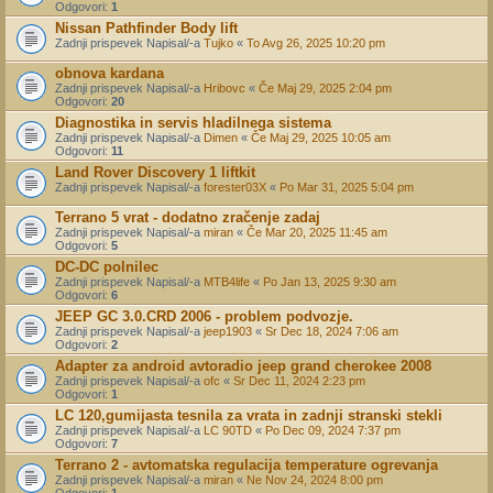
Odgovori:
1
Nissan Pathfinder Body lift
Zadnji prispevek Napisal/-a
Tujko
«
To Avg 26, 2025 10:20 pm
obnova kardana
Zadnji prispevek Napisal/-a
Hribovc
«
Če Maj 29, 2025 2:04 pm
Odgovori:
20
Diagnostika in servis hladilnega sistema
Zadnji prispevek Napisal/-a
Dimen
«
Če Maj 29, 2025 10:05 am
Odgovori:
11
Land Rover Discovery 1 liftkit
Zadnji prispevek Napisal/-a
forester03X
«
Po Mar 31, 2025 5:04 pm
Terrano 5 vrat - dodatno zračenje zadaj
Zadnji prispevek Napisal/-a
miran
«
Če Mar 20, 2025 11:45 am
Odgovori:
5
DC-DC polnilec
Zadnji prispevek Napisal/-a
MTB4life
«
Po Jan 13, 2025 9:30 am
Odgovori:
6
JEEP GC 3.0.CRD 2006 - problem podvozje.
Zadnji prispevek Napisal/-a
jeep1903
«
Sr Dec 18, 2024 7:06 am
Odgovori:
2
Adapter za android avtoradio jeep grand cherokee 2008
Zadnji prispevek Napisal/-a
ofc
«
Sr Dec 11, 2024 2:23 pm
Odgovori:
1
LC 120,gumijasta tesnila za vrata in zadnji stranski stekli
Zadnji prispevek Napisal/-a
LC 90TD
«
Po Dec 09, 2024 7:37 pm
Odgovori:
7
Terrano 2 - avtomatska regulacija temperature ogrevanja
Zadnji prispevek Napisal/-a
miran
«
Ne Nov 24, 2024 8:00 pm