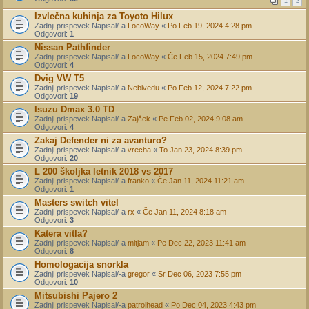
1
2
Izvlečna kuhinja za Toyoto Hilux
Zadnji prispevek Napisal/-a
LocoWay
«
Po Feb 19, 2024 4:28 pm
Odgovori:
1
Nissan Pathfinder
Zadnji prispevek Napisal/-a
LocoWay
«
Če Feb 15, 2024 7:49 pm
Odgovori:
4
Dvig VW T5
Zadnji prispevek Napisal/-a
Nebivedu
«
Po Feb 12, 2024 7:22 pm
Odgovori:
19
Isuzu Dmax 3.0 TD
Zadnji prispevek Napisal/-a
Zajček
«
Pe Feb 02, 2024 9:08 am
Odgovori:
4
Zakaj Defender ni za avanturo?
Zadnji prispevek Napisal/-a
vrecha
«
To Jan 23, 2024 8:39 pm
Odgovori:
20
L 200 školjka letnik 2018 vs 2017
Zadnji prispevek Napisal/-a
franko
«
Če Jan 11, 2024 11:21 am
Odgovori:
1
Masters switch vitel
Zadnji prispevek Napisal/-a
rx
«
Če Jan 11, 2024 8:18 am
Odgovori:
3
Katera vitla?
Zadnji prispevek Napisal/-a
mitjam
«
Pe Dec 22, 2023 11:41 am
Odgovori:
8
Homologacija snorkla
Zadnji prispevek Napisal/-a
gregor
«
Sr Dec 06, 2023 7:55 pm
Odgovori:
10
Mitsubishi Pajero 2
Zadnji prispevek Napisal/-a
patrolhead
«
Po Dec 04, 2023 4:43 pm