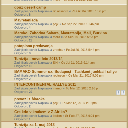
douz desert camp
Zadnji prispevek Napisal/-a
rih al sahra
«
Pe Okt 04, 2013 1:50 pm
Odgovori:
6
Mavretaniada
Zadnji prispevek Napisal/-a
pajk
«
Ne Sep 22, 2013 10:46 pm
Odgovori:
4
Maroko, Zahodna Sahara, Mavretanija, Mali, Burkina
Zadnji prispevek Napisal/-a
moro
«
So Sep 14, 2013 5:53 pm
Odgovori:
11
potopisna predavanja
Zadnji prispevek Napisal/-a
vrecha
«
Pe Jul 26, 2013 5:44 pm
Odgovori:
9
Tunizija - novo leto 2013/14
Zadnji prispevek Napisal/-a
SiN
«
Če Jul 11, 2013 9:14 am
Odgovori:
10
BAMAKO Summer oz. Budapest - Tashkent junkball rallye
Zadnji prispevek Napisal/-a
robinzon
«
Če Mar 21, 2013 9:05 pm
Odgovori:
2
INTERCONTINENTAL RALLYE 2011
Zadnji prispevek Napisal/-a
mamut
«
To Mar 12, 2013 2:16 pm
Odgovori:
29
1
2
prevoz iz Maroka
Zadnji prispevek Napisal/-a
pajk
«
To Mar 12, 2013 1:19 pm
Odgovori:
2
Gre kdo v kratkem v Z Afriko?
Zadnji prispevek Napisal/-a
Ipsilon
«
Sr Feb 27, 2013 9:21 pm
Odgovori:
1
Tunizija za 1. maj 2013