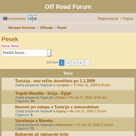
Off Road Forum
Hitre povezave
FAQ
Registriraj se!
Prijava
Seznam forumov
Offroad
Pesek
sk
Pesek
anj
Nova Tema
e
319 tem
1
2
3
4
Teme
Tunizija - nov režim dovolilnic po 1.1.2009
Zadnji prispevek Napisal/-a
navigator
«
To Nov 11, 2008 8:23 am
Trajekt Benetke - Sirija - Egipt
Zadnji prispevek Napisal/-a
Dimen
«
Pe Jul 17, 2026 10:04 am
Odgovori:
16
Novosti pri vstopu v Tunizijo z avtomobilom
Zadnji prispevek Napisal/-a
bojang
«
Ne Jun 21, 2026 1:53 pm
Odgovori:
8
Vprašanja o Maroku
Zadnji prispevek Napisal/-a
Aleksander
«
To Jun 16, 2026 2:19 pm
Odgovori:
11
Balkanski ali italijanski hribi