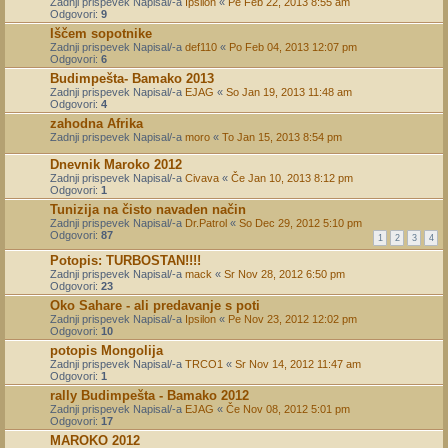
Zadnji prispevek Napisal/-a
Ipsilon
«
Pe Feb 22, 2013 8:55 am
Odgovori:
9
Iščem sopotnike
Zadnji prispevek Napisal/-a
def110
«
Po Feb 04, 2013 12:07 pm
Odgovori:
6
Budimpešta- Bamako 2013
Zadnji prispevek Napisal/-a
EJAG
«
So Jan 19, 2013 11:48 am
Odgovori:
4
zahodna Afrika
Zadnji prispevek Napisal/-a
moro
«
To Jan 15, 2013 8:54 pm
Dnevnik Maroko 2012
Zadnji prispevek Napisal/-a
Civava
«
Če Jan 10, 2013 8:12 pm
Odgovori:
1
Tunizija na čisto navaden način
Zadnji prispevek Napisal/-a
Dr.Patrol
«
So Dec 29, 2012 5:10 pm
Odgovori:
87
1
2
3
4
Potopis: TURBOSTAN!!!!
Zadnji prispevek Napisal/-a
mack
«
Sr Nov 28, 2012 6:50 pm
Odgovori:
23
Oko Sahare - ali predavanje s poti
Zadnji prispevek Napisal/-a
Ipsilon
«
Pe Nov 23, 2012 12:02 pm
Odgovori:
10
potopis Mongolija
Zadnji prispevek Napisal/-a
TRCO1
«
Sr Nov 14, 2012 11:47 am
Odgovori:
1
rally Budimpešta - Bamako 2012
Zadnji prispevek Napisal/-a
EJAG
«
Če Nov 08, 2012 5:01 pm
Odgovori:
17
MAROKO 2012