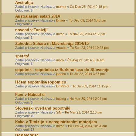
Avstralija
Zadnji prispevek Napisal/-a
mamut
«
Če Dec 25, 2014 9:18 pm
Odgovori:
8
Australasian safari 2014
Zadnji prispevek Napisal/-a
Driver
«
To Dec 09, 2014 5:45 pm
Odgovori:
1
novosti v Tuniziji
Zadnji prispevek Napisal/-a
miran
«
To Nov 25, 2014 6:12 pm
Odgovori:
1
Zahodna Sahara in Mavretanija 2014/15
Zadnji prispevek Napisal/-a
vrecha
«
To Sep 23, 2014 10:23 pm
spet to!
Zadnji prispevek Napisal/-a
moro
«
Če Avg 21, 2014 9:26 am
Odgovori:
6
sopotnik - sopotnica iz Burkine faso do SLovenije
Zadnji prispevek Napisal/-a
janeiro
«
To Jul 22, 2014 3:37 pm
Iščem sopotnika/sopotnico
Zadnji prispevek Napisal/-a
Dr.Patrol
«
To Jun 03, 2014 11:15 pm
Fani v Nabeul-u
Zadnji prispevek Napisal/-a
bojang
«
Ne Mar 30, 2014 2:27 pm
Odgovori:
3
Slovenski overland popotniki
Zadnji prispevek Napisal/-a
SiN
«
Pe Mar 21, 2014 2:13 pm
Odgovori:
10
Kako v Tunizijo z neregistriranim motorjem
Zadnji prispevek Napisal/-a
miran
«
Po Feb 24, 2014 10:31 am
Odgovori:
17
DAKAR 2014