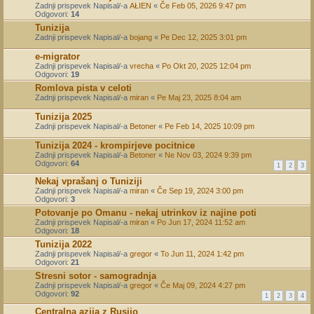
Zadnji prispevek Napisal/-a
AŁIEN
«
Če Feb 05, 2026 9:47 pm
Odgovori:
14
Tunizija
Zadnji prispevek Napisal/-a
bojang
«
Pe Dec 12, 2025 3:01 pm
e-migrator
Zadnji prispevek Napisal/-a
vrecha
«
Po Okt 20, 2025 12:04 pm
Odgovori:
19
Romlova pista v celoti
Zadnji prispevek Napisal/-a
miran
«
Pe Maj 23, 2025 8:04 am
Tunizija 2025
Zadnji prispevek Napisal/-a
Betoner
«
Pe Feb 14, 2025 10:09 pm
Tunizija 2024 - krompirjeve pocitnice
Zadnji prispevek Napisal/-a
Betoner
«
Ne Nov 03, 2024 9:39 pm
Odgovori:
64
1
2
3
Nekaj vprašanj o Tuniziji
Zadnji prispevek Napisal/-a
miran
«
Če Sep 19, 2024 3:00 pm
Odgovori:
3
Potovanje po Omanu - nekaj utrinkov iz najine poti
Zadnji prispevek Napisal/-a
miran
«
Po Jun 17, 2024 11:52 am
Odgovori:
18
Tunizija 2022
Zadnji prispevek Napisal/-a
gregor
«
To Jun 11, 2024 1:42 pm
Odgovori:
21
Stresni sotor - samogradnja
Zadnji prispevek Napisal/-a
gregor
«
Če Maj 09, 2024 4:27 pm
Odgovori:
92
1
2
3
4
Centralna azija z Rusijo