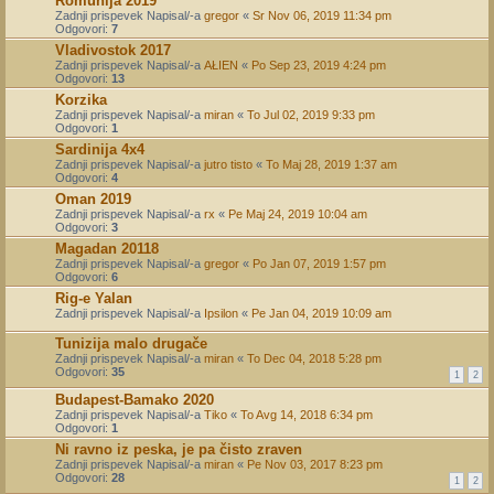
Romunija 2019
Zadnji prispevek Napisal/-a
gregor
«
Sr Nov 06, 2019 11:34 pm
Odgovori:
7
Vladivostok 2017
Zadnji prispevek Napisal/-a
AŁIEN
«
Po Sep 23, 2019 4:24 pm
Odgovori:
13
Korzika
Zadnji prispevek Napisal/-a
miran
«
To Jul 02, 2019 9:33 pm
Odgovori:
1
Sardinija 4x4
Zadnji prispevek Napisal/-a
jutro tisto
«
To Maj 28, 2019 1:37 am
Odgovori:
4
Oman 2019
Zadnji prispevek Napisal/-a
rx
«
Pe Maj 24, 2019 10:04 am
Odgovori:
3
Magadan 20118
Zadnji prispevek Napisal/-a
gregor
«
Po Jan 07, 2019 1:57 pm
Odgovori:
6
Rig-e Yalan
Zadnji prispevek Napisal/-a
Ipsilon
«
Pe Jan 04, 2019 10:09 am
Tunizija malo drugače
Zadnji prispevek Napisal/-a
miran
«
To Dec 04, 2018 5:28 pm
Odgovori:
35
1
2
Budapest-Bamako 2020
Zadnji prispevek Napisal/-a
Tiko
«
To Avg 14, 2018 6:34 pm
Odgovori:
1
Ni ravno iz peska, je pa čisto zraven
Zadnji prispevek Napisal/-a
miran
«
Pe Nov 03, 2017 8:23 pm
Odgovori:
28
1
2