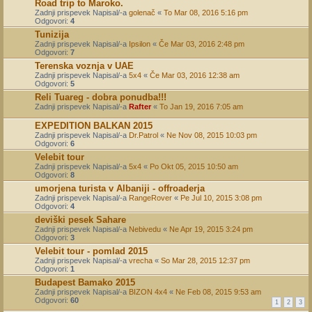
Road trip to Maroko.
Zadnji prispevek Napisal/-a
golenač
«
To Mar 08, 2016 5:16 pm
Odgovori:
4
Tunizija
Zadnji prispevek Napisal/-a
Ipsilon
«
Če Mar 03, 2016 2:48 pm
Odgovori:
7
Terenska voznja v UAE
Zadnji prispevek Napisal/-a
5x4
«
Če Mar 03, 2016 12:38 am
Odgovori:
5
Reli Tuareg - dobra ponudba!!!
Zadnji prispevek Napisal/-a
Rafter
«
To Jan 19, 2016 7:05 am
EXPEDITION BALKAN 2015
Zadnji prispevek Napisal/-a
Dr.Patrol
«
Ne Nov 08, 2015 10:03 pm
Odgovori:
6
Velebit tour
Zadnji prispevek Napisal/-a
5x4
«
Po Okt 05, 2015 10:50 am
Odgovori:
8
umorjena turista v Albaniji - offroaderja
Zadnji prispevek Napisal/-a
RangeRover
«
Pe Jul 10, 2015 3:08 pm
Odgovori:
4
deviški pesek Sahare
Zadnji prispevek Napisal/-a
Nebivedu
«
Ne Apr 19, 2015 3:24 pm
Odgovori:
3
Velebit tour - pomlad 2015
Zadnji prispevek Napisal/-a
vrecha
«
So Mar 28, 2015 12:37 pm
Odgovori:
1
Budapest Bamako 2015
Zadnji prispevek Napisal/-a
BIZON 4x4
«
Ne Feb 08, 2015 9:53 am
Odgovori:
60
1
2
3