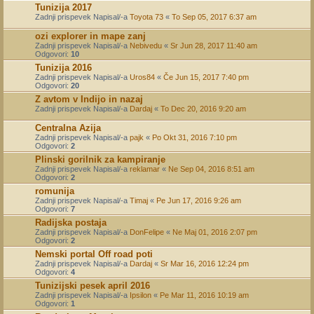
Tunizija 2017
Zadnji prispevek Napisal/-a
Toyota 73
«
To Sep 05, 2017 6:37 am
ozi explorer in mape zanj
Zadnji prispevek Napisal/-a
Nebivedu
«
Sr Jun 28, 2017 11:40 am
Odgovori:
10
Tunizija 2016
Zadnji prispevek Napisal/-a
Uros84
«
Če Jun 15, 2017 7:40 pm
Odgovori:
20
Z avtom v Indijo in nazaj
Zadnji prispevek Napisal/-a
Dardaj
«
To Dec 20, 2016 9:20 am
Centralna Azija
Zadnji prispevek Napisal/-a
pajk
«
Po Okt 31, 2016 7:10 pm
Odgovori:
2
Plinski gorilnik za kampiranje
Zadnji prispevek Napisal/-a
reklamar
«
Ne Sep 04, 2016 8:51 am
Odgovori:
2
romunija
Zadnji prispevek Napisal/-a
Timaj
«
Pe Jun 17, 2016 9:26 am
Odgovori:
7
Radijska postaja
Zadnji prispevek Napisal/-a
DonFelipe
«
Ne Maj 01, 2016 2:07 pm
Odgovori:
2
Nemski portal Off road poti
Zadnji prispevek Napisal/-a
Dardaj
«
Sr Mar 16, 2016 12:24 pm
Odgovori:
4
Tunizijski pesek april 2016
Zadnji prispevek Napisal/-a
Ipsilon
«
Pe Mar 11, 2016 10:19 am
Odgovori:
1