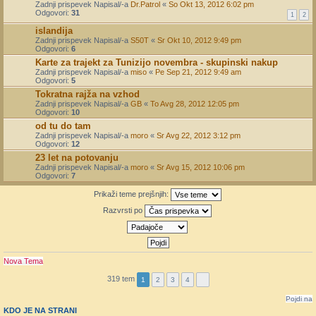
Zadnji prispevek Napisal/-a
Dr.Patrol
«
So Okt 13, 2012 6:02 pm
Odgovori:
31
1
2
islandija
Zadnji prispevek Napisal/-a
S50T
«
Sr Okt 10, 2012 9:49 pm
Odgovori:
6
Karte za trajekt za Tunizijo novembra - skupinski nakup
Zadnji prispevek Napisal/-a
miso
«
Pe Sep 21, 2012 9:49 am
Odgovori:
5
Tokratna rajža na vzhod
Zadnji prispevek Napisal/-a
GB
«
To Avg 28, 2012 12:05 pm
Odgovori:
10
od tu do tam
Zadnji prispevek Napisal/-a
moro
«
Sr Avg 22, 2012 3:12 pm
Odgovori:
12
23 let na potovanju
Zadnji prispevek Napisal/-a
moro
«
Sr Avg 15, 2012 10:06 pm
Odgovori:
7
Prikaži teme prejšnjih:
Razvrsti po
Nova Tema
319 tem
1
2
3
4
Pojdi na
KDO JE NA STRANI