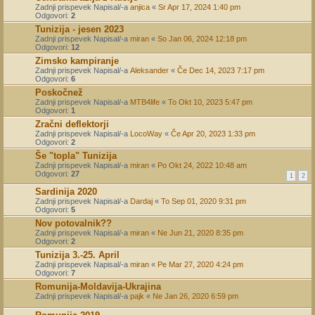
Zadnji prispevek Napisal/-a
anjica
«
Sr Apr 17, 2024 1:40 pm
Odgovori:
2
Tunizija - jesen 2023
Zadnji prispevek Napisal/-a
miran
«
So Jan 06, 2024 12:18 pm
Odgovori:
12
Zimsko kampiranje
Zadnji prispevek Napisal/-a
Aleksander
«
Če Dec 14, 2023 7:17 pm
Odgovori:
6
Poskočnež
Zadnji prispevek Napisal/-a
MTB4life
«
To Okt 10, 2023 5:47 pm
Odgovori:
1
Zračni deflektorji
Zadnji prispevek Napisal/-a
LocoWay
«
Če Apr 20, 2023 1:33 pm
Odgovori:
2
Še "topla" Tunizija
Zadnji prispevek Napisal/-a
miran
«
Po Okt 24, 2022 10:48 am
Odgovori:
27
1
2
Sardinija 2020
Zadnji prispevek Napisal/-a
Dardaj
«
To Sep 01, 2020 9:31 pm
Odgovori:
5
Nov potovalnik??
Zadnji prispevek Napisal/-a
miran
«
Ne Jun 21, 2020 8:35 pm
Odgovori:
2
Tunizija 3.-25. April
Zadnji prispevek Napisal/-a
miran
«
Pe Mar 27, 2020 4:24 pm
Odgovori:
7
Romunija-Moldavija-Ukrajina
Zadnji prispevek Napisal/-a
pajk
«
Ne Jan 26, 2020 6:59 pm