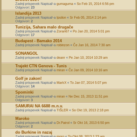
Zadnji prispevek Napisal/-a
gumaguma
«
So Feb 15, 2014 6:56 pm
Odgovori:
23
Islandija 2013
Zadnji prispevek Napisal/-a
Ipsilon
«
Sr Feb 05, 2014 2:14 pm
Odgovori:
2
Tunizija, Sahara malo drugače
Zadnji prispevek Napisal/-a
Zoran67
«
Po Jan 20, 2014 5:01 pm
Odgovori:
17
Budapest - Bamako 2014
Zadnji prispevek Napisal/-a
robinzon
«
Če Jan 16, 2014 7:30 am
SONANGOL
Zadnji prispevek Napisal/-a
deanr
«
Pe Jan 10, 2014 10:29 am
Trajekt CTN Genova - Tunis
Zadnji prispevek Napisal/-a
miran
«
Če Jan 09, 2014 10:16 am
Golf je zakon!
Zadnji prispevek Napisal/-a
MarkX
«
To Jan 07, 2014 5:07 pm
Odgovori:
14
Spominki
Zadnji prispevek Napisal/-a
miran
«
Ne Dec 15, 2013 11:51 pm
Odgovori:
3
SAMURAI NA 6688 m.n.v.
Zadnji prispevek Napisal/-a
TIŠLER
«
So Okt 19, 2013 2:18 pm
Maroko
Zadnji prispevek Napisal/-a
Dr.Patrol
«
Sr Okt 16, 2013 6:50 pm
Odgovori:
2
do Burkine in nazaj
Zadnji prispevek Napisal/-a
moro
«
To Okt 08, 2013 1:23 am