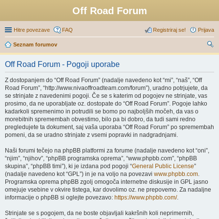
Off Road Forum
Hitre povezave
FAQ
Registriraj se!
Prijava
Seznam forumov
sk
Off Road Forum - Pogoji uporabe
anj
Z dostopanjem do “Off Road Forum” (nadalje navedeno kot “mi”, “naš”, “Off
e
Road Forum”, “http://www.nivaoffroadteam.com/forum”), uradno potrjujete, da
se strinjate z navedenimi pogoji. Če se s katerim od pogojev ne strinjate, vas
prosimo, da ne uporabljate oz. dostopate do “Off Road Forum”. Pogoje lahko
kadarkoli spremenimo in potrudili se bomo po najboljših močeh, da vas o
morebitnih spremembah obvestimo, bilo pa bi dobro, da tudi sami redno
pregledujete ta dokument, saj vaša uporaba “Off Road Forum” po spremembah
pomeni, da se uradno strinjate z vsemi popravki in nadgradnjami.
Naši forumi tečejo na phpBB platformi za forume (nadalje navedeno kot “oni”,
“njim”, “njihov”, “phpBB programska oprema”, “www.phpbb.com”, “phpBB
skupina”, “phpBB timi”), ki je izdana pod pogoji “
General Public License
”
(nadalje navedeno kot “GPL”) in je na voljo na povezavi
www.phpbb.com
.
Programska oprema phpBB zgolj omogoča internetne diskusije in GPL jasno
omejuje vsebine v okvire tistega, kar dovolimo oz. ne prepovemo. Za nadaljne
informacije o phpBB si oglejte povezavo:
https://www.phpbb.com/
.
Strinjate se s pogojem, da ne boste objavljali kakršnih koli neprimernih,