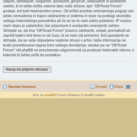
žaljivih, obrekljivih, vulgarnih, sovražnih, grozečih, seksualnih in podobnih
vsebin, ki bi lahko kršile zakone tako vaše države, kjer “Off Road Forum”
gostuje, kot tudi mednarodno pravo. Ob kršitvi pravkar omenjenega pogoja vas
lahko nemudoma in trajno odstranimo iz sistema in sicer na podlagi obvestila
vašega internetnega ponudnika ali če se bo to nam zdelo potrebno. IP naslov
vseh objav je zabeležen, kar pripomore k uveljavitvi omenjenih zahtev.
Strinjate se, da ima “Off Road Forum” pravico odstraniti, urejati, premakniti ali
zapreti katero koli temo in ob času, ki se nam zdi primeren. Kot uporabnik se
strinjate, da se vaše objavljene vsebine shrani v arhiv. Vaše informacije ne
bodo posredovane naprej brez vašega dovoljenja, vendar pa ne “Off Road
Forum” niti phpBB ne prevzemata odgovornosti za poskuse hekerskih vdorov, s
katerimi bi lahko prišli do podatkov.
Nazaj na prijavni obrazec
Seznam forumov
Kontakt
Ekipa
Teče na
phpBB
® Forum Software © phpBB Limited