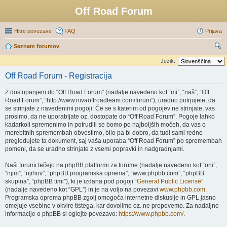
Off Road Forum
Hitre povezave
FAQ
Prijava
Seznam forumov
sk
Jezik:
anj
Off Road Forum - Registracija
e
Z dostopanjem do “Off Road Forum” (nadalje navedeno kot “mi”, “naš”, “Off
Road Forum”, “http://www.nivaoffroadteam.com/forum”), uradno potrjujete, da
se strinjate z navedenimi pogoji. Če se s katerim od pogojev ne strinjate, vas
prosimo, da ne uporabljate oz. dostopate do “Off Road Forum”. Pogoje lahko
kadarkoli spremenimo in potrudili se bomo po najboljših močeh, da vas o
morebitnih spremembah obvestimo, bilo pa bi dobro, da tudi sami redno
pregledujete ta dokument, saj vaša uporaba “Off Road Forum” po spremembah
pomeni, da se uradno strinjate z vsemi popravki in nadgradnjami.
Naši forumi tečejo na phpBB platformi za forume (nadalje navedeno kot “oni”,
“njim”, “njihov”, “phpBB programska oprema”, “www.phpbb.com”, “phpBB
skupina”, “phpBB timi”), ki je izdana pod pogoji “
General Public License
”
(nadalje navedeno kot “GPL”) in je na voljo na povezavi
www.phpbb.com
.
Programska oprema phpBB zgolj omogoča internetne diskusije in GPL jasno
omejuje vsebine v okvire tistega, kar dovolimo oz. ne prepovemo. Za nadaljne
informacije o phpBB si oglejte povezavo:
https://www.phpbb.com/
.