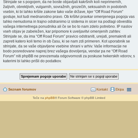
Strinjate se s pogojem, da ne boste objavljali kakršnih koli neprimernih,
žaljivih, obrekljivih, vulgarnih, sovražnih, grozečih, seksualnih in podobnih
vsebin, ki bi lahko kršile zakone tako vaše države, kjer “Off Road Forum”
gostuje, kot tudi mednarodno pravo. Ob kršitvi pravkar omenjenega pogoja vas
lahko nemudoma in trajno odstranimo iz sistema in sicer na podlagi obvestila
vašega internetnega ponudnika ali če se bo to nam zdelo potrebno. IP naslov
vseh objav je zabeležen, kar pripomore k uveljavitvi omenjenih zahtev.
Strinjate se, da ima “Off Road Forum” pravico odstraniti, urejati, premakniti ali
zapreti katero koli temo in ob času, ki se nam zdi primeren. Kot uporabnik se
strinjate, da se vaše objavljene vsebine shrani v arhiv. Vaše informacije ne
bodo posredovane naprej brez vašega dovoljenja, vendar pa ne “Off Road
Forum” niti phpBB ne prevzemata odgovornosti za poskuse hekerskih vdorov, s
katerimi bi lahko prišli do podatkov.
Seznam forumov
Kontakt
Ekipa
Teče na
phpBB
® Forum Software © phpBB Limited