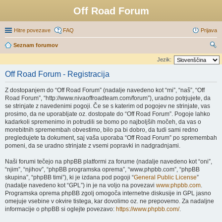
Off Road Forum
Hitre povezave
FAQ
Prijava
Seznam forumov
sk
Jezik:
anj
Off Road Forum - Registracija
e
Z dostopanjem do “Off Road Forum” (nadalje navedeno kot “mi”, “naš”, “Off
Road Forum”, “http://www.nivaoffroadteam.com/forum”), uradno potrjujete, da
se strinjate z navedenimi pogoji. Če se s katerim od pogojev ne strinjate, vas
prosimo, da ne uporabljate oz. dostopate do “Off Road Forum”. Pogoje lahko
kadarkoli spremenimo in potrudili se bomo po najboljših močeh, da vas o
morebitnih spremembah obvestimo, bilo pa bi dobro, da tudi sami redno
pregledujete ta dokument, saj vaša uporaba “Off Road Forum” po spremembah
pomeni, da se uradno strinjate z vsemi popravki in nadgradnjami.
Naši forumi tečejo na phpBB platformi za forume (nadalje navedeno kot “oni”,
“njim”, “njihov”, “phpBB programska oprema”, “www.phpbb.com”, “phpBB
skupina”, “phpBB timi”), ki je izdana pod pogoji “
General Public License
”
(nadalje navedeno kot “GPL”) in je na voljo na povezavi
www.phpbb.com
.
Programska oprema phpBB zgolj omogoča internetne diskusije in GPL jasno
omejuje vsebine v okvire tistega, kar dovolimo oz. ne prepovemo. Za nadaljne
informacije o phpBB si oglejte povezavo:
https://www.phpbb.com/
.