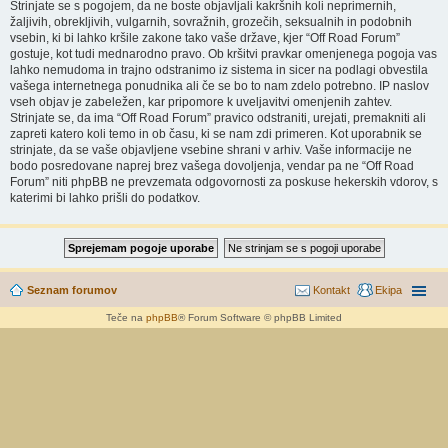
Strinjate se s pogojem, da ne boste objavljali kakršnih koli neprimernih,
žaljivih, obrekljivih, vulgarnih, sovražnih, grozečih, seksualnih in podobnih
vsebin, ki bi lahko kršile zakone tako vaše države, kjer “Off Road Forum”
gostuje, kot tudi mednarodno pravo. Ob kršitvi pravkar omenjenega pogoja vas
lahko nemudoma in trajno odstranimo iz sistema in sicer na podlagi obvestila
vašega internetnega ponudnika ali če se bo to nam zdelo potrebno. IP naslov
vseh objav je zabeležen, kar pripomore k uveljavitvi omenjenih zahtev.
Strinjate se, da ima “Off Road Forum” pravico odstraniti, urejati, premakniti ali
zapreti katero koli temo in ob času, ki se nam zdi primeren. Kot uporabnik se
strinjate, da se vaše objavljene vsebine shrani v arhiv. Vaše informacije ne
bodo posredovane naprej brez vašega dovoljenja, vendar pa ne “Off Road
Forum” niti phpBB ne prevzemata odgovornosti za poskuse hekerskih vdorov, s
katerimi bi lahko prišli do podatkov.
Seznam forumov
Kontakt
Ekipa
Teče na
phpBB
® Forum Software © phpBB Limited