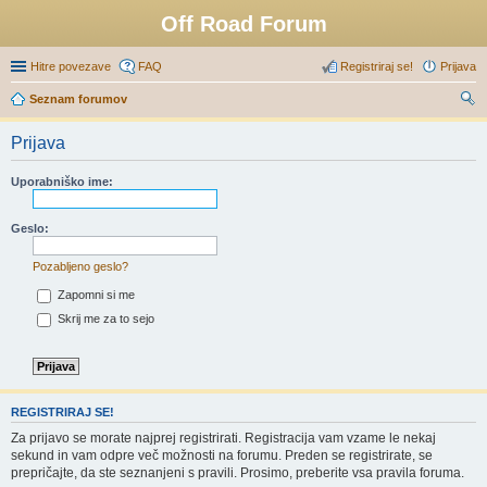
Off Road Forum
Hitre povezave
FAQ
Registriraj se!
Prijava
Seznam forumov
sk
Prijava
anj
e
Uporabniško ime:
Geslo:
Pozabljeno geslo?
Zapomni si me
Skrij me za to sejo
REGISTRIRAJ SE!
Za prijavo se morate najprej registrirati. Registracija vam vzame le nekaj
sekund in vam odpre več možnosti na forumu. Preden se registrirate, se
prepričajte, da ste seznanjeni s pravili. Prosimo, preberite vsa pravila foruma.