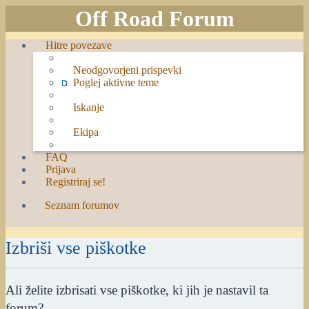
Off Road Forum
Hitre povezave
Neodgovorjeni prispevki
Poglej aktivne teme
Iskanje
Ekipa
FAQ
Prijava
Registriraj se!
Seznam forumov
Iskanje
Izbriši vse piškotke
Ali želite izbrisati vse piškotke, ki jih je nastavil ta
forum?