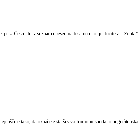
me, pa
-
. Če želite iz seznama besed najti samo eno, jih ločite z
|
. Znak * 
itreje iščete tako, da označete starševski forum in spodaj omogočite isk