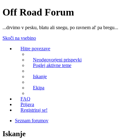
Off Road Forum
...drvimo v pesku, blatu ali snegu, po ravnem al' pa bregu...
Skoči na vsebino
Hitre povezave
Neodgovorjeni prispevki
Poglej aktivne teme
Iskanje
Ekipa
FAQ
Prijava
Registriraj se!
Seznam forumov
Iskanje