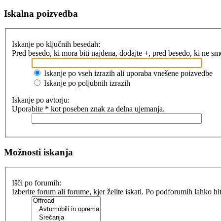
Iskalna poizvedba
Iskanje po ključnih besedah:
Pred besedo, ki mora biti najdena, dodajte
+
, pred besedo, ki ne s
Iskanje po vseh izrazih ali uporaba vnešene poizvedbe
Iskanje po poljubnih izrazih
Iskanje po avtorju:
Uporabite * kot poseben znak za delna ujemanja.
Možnosti iskanja
Išči po forumih:
Izberite forum ali forume, kjer želite iskati. Po podforumih lahko h