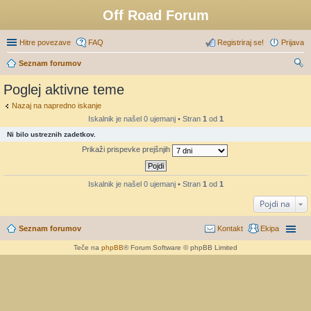
Off Road Forum
Hitre povezave
FAQ
Registriraj se!
Prijava
Seznam forumov
sk
Poglej aktivne teme
anj
Nazaj na napredno iskanje
e
Iskalnik je našel 0 ujemanj • Stran
1
od
1
Ni bilo ustreznih zadetkov.
Prikaži prispevke prejšnjih
Iskalnik je našel 0 ujemanj • Stran
1
od
1
Pojdi na
Seznam forumov
Kontakt
Ekipa
Teče na
phpBB
® Forum Software © phpBB Limited