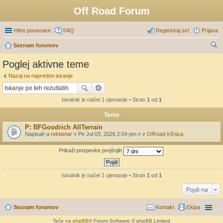
Off Road Forum
Hitre povezave
FAQ
Registriraj se!
Prijava
Seznam forumov
sk
Poglej aktivne teme
anj
Nazaj na napredno iskanje
e
Iskalnik je našel 1 ujemanje • Stran
1
od
1
Teme
P: BFGoodrich AllTerrain
Napisal/-a
reklamar
» Pe Jul 03, 2026 2:04 pm » v
Offroad tržnica
Prikaži prispevke prejšnjih
Iskalnik je našel 1 ujemanje • Stran
1
od
1
Pojdi na
Seznam forumov
Kontakt
Ekipa
Teče na
phpBB
® Forum Software © phpBB Limited