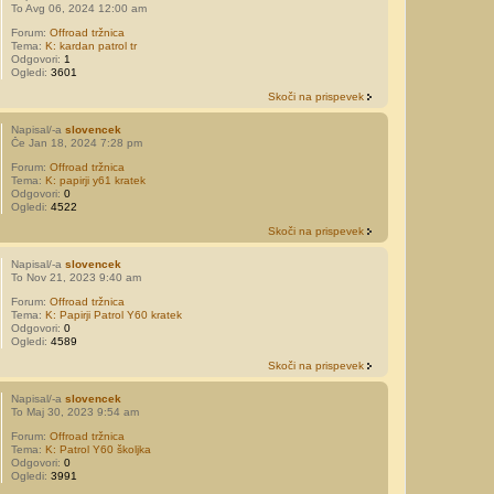
To Avg 06, 2024 12:00 am
Forum:
Offroad tržnica
Tema:
K: kardan patrol tr
Odgovori:
1
Ogledi:
3601
Skoči na prispevek
Napisal/-a
slovencek
Če Jan 18, 2024 7:28 pm
Forum:
Offroad tržnica
Tema:
K: papirji y61 kratek
Odgovori:
0
Ogledi:
4522
Skoči na prispevek
Napisal/-a
slovencek
To Nov 21, 2023 9:40 am
Forum:
Offroad tržnica
Tema:
K: Papirji Patrol Y60 kratek
Odgovori:
0
Ogledi:
4589
Skoči na prispevek
Napisal/-a
slovencek
To Maj 30, 2023 9:54 am
Forum:
Offroad tržnica
Tema:
K: Patrol Y60 školjka
Odgovori:
0
Ogledi:
3991