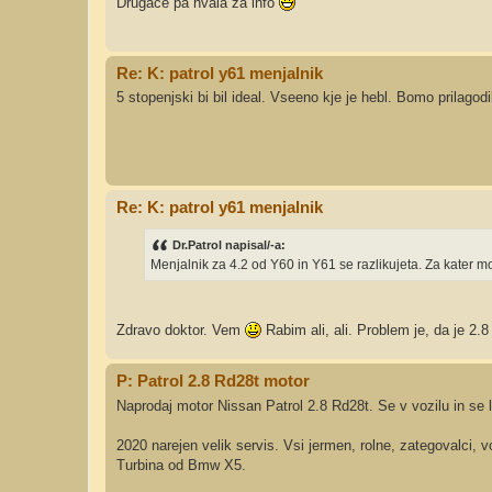
Drugače pa hvala za info
Re: K: patrol y61 menjalnik
5 stopenjski bi bil ideal. Vseeno kje je hebl. Bomo prilagodil
Re: K: patrol y61 menjalnik
Dr.Patrol napisal/-a:
Menjalnik za 4.2 od Y60 in Y61 se razlikujeta. Za kater mo
Zdravo doktor. Vem
Rabim ali, ali. Problem je, da je 2.8
P: Patrol 2.8 Rd28t motor
Naprodaj motor Nissan Patrol 2.8 Rd28t. Se v vozilu in se l
2020 narejen velik servis. Vsi jermen, rolne, zategovalci, 
Turbina od Bmw X5.