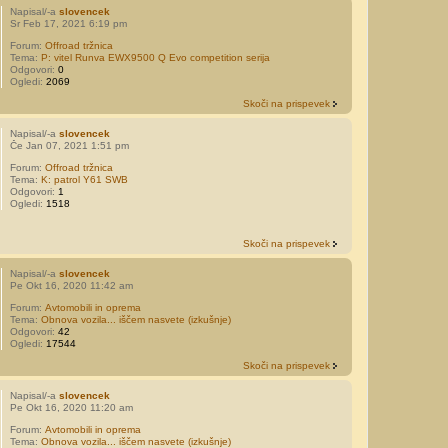
Napisal/-a
slovencek
Sr Feb 17, 2021 6:19 pm
Forum:
Offroad tržnica
Tema:
P: vitel Runva EWX9500 Q Evo competition serija
Odgovori:
0
Ogledi:
2069
Skoči na prispevek
Napisal/-a
slovencek
Če Jan 07, 2021 1:51 pm
Forum:
Offroad tržnica
Tema:
K: patrol Y61 SWB
Odgovori:
1
Ogledi:
1518
Skoči na prispevek
Napisal/-a
slovencek
Pe Okt 16, 2020 11:42 am
Forum:
Avtomobili in oprema
Tema:
Obnova vozila... iščem nasvete (izkušnje)
Odgovori:
42
Ogledi:
17544
Skoči na prispevek
Napisal/-a
slovencek
Pe Okt 16, 2020 11:20 am
Forum:
Avtomobili in oprema
Tema:
Obnova vozila... iščem nasvete (izkušnje)