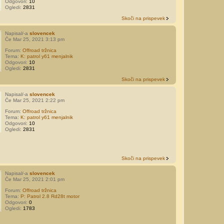
Odgovori:
10
Ogledi:
2831
Skoči na prispevek
Napisal/-a
slovencek
Če Mar 25, 2021 3:13 pm
Forum:
Offroad tržnica
Tema:
K: patrol y61 menjalnik
Odgovori:
10
Ogledi:
2831
Skoči na prispevek
Napisal/-a
slovencek
Če Mar 25, 2021 2:22 pm
Forum:
Offroad tržnica
Tema:
K: patrol y61 menjalnik
Odgovori:
10
Ogledi:
2831
Skoči na prispevek
Napisal/-a
slovencek
Če Mar 25, 2021 2:01 pm
Forum:
Offroad tržnica
Tema:
P: Patrol 2.8 Rd28t motor
Odgovori:
0
Ogledi:
1783