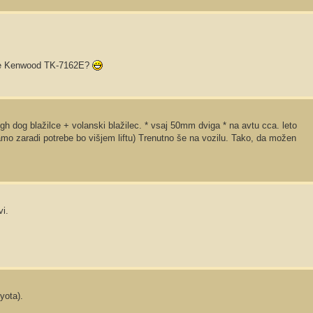
aje Kenwood TK-7162E?
h dog blažilce + volanski blažilec. * vsaj 50mm dviga * na avtu cca. leto
samo zaradi potrebe bo višjem liftu) Trenutno še na vozilu. Tako, da možen
i.
yota).