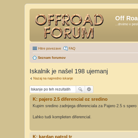
Off Ro
...drvimo v pes
Hitre povezave
FAQ
Seznam forumov
Iskalnik je našel 198 ujemanj
Nazaj na napredno iskanje
K: pajero 2.5 diferencial oz sredino
Kupim sredino zadnjega diferenciala za Pajero 2.5 s spero 
Lahko tudi kompleten diferencial.
K: kardan patrol tr