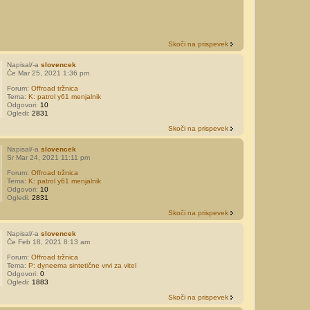
Skoči na prispevek
Napisal/-a
slovencek
Če Mar 25, 2021 1:36 pm
Forum:
Offroad tržnica
Tema:
K: patrol y61 menjalnik
Odgovori:
10
Ogledi:
2831
Skoči na prispevek
Napisal/-a
slovencek
Sr Mar 24, 2021 11:11 pm
Forum:
Offroad tržnica
Tema:
K: patrol y61 menjalnik
Odgovori:
10
Ogledi:
2831
Skoči na prispevek
Napisal/-a
slovencek
Če Feb 18, 2021 8:13 am
Forum:
Offroad tržnica
Tema:
P: dyneema sintetične vrvi za vitel
Odgovori:
0
Ogledi:
1883
Skoči na prispevek