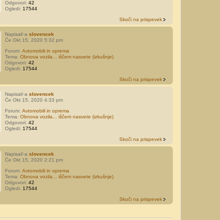
Odgovori:
42
Ogledi:
17544
Skoči na prispevek
Napisal/-a
slovencek
Če Okt 15, 2020 5:32 pm
Forum:
Avtomobili in oprema
Tema:
Obnova vozila... iščem nasvete (izkušnje)
Odgovori:
42
Ogledi:
17544
Skoči na prispevek
Napisal/-a
slovencek
Če Okt 15, 2020 4:33 pm
Forum:
Avtomobili in oprema
Tema:
Obnova vozila... iščem nasvete (izkušnje)
Odgovori:
42
Ogledi:
17544
Skoči na prispevek
Napisal/-a
slovencek
Če Okt 15, 2020 2:21 pm
Forum:
Avtomobili in oprema
Tema:
Obnova vozila... iščem nasvete (izkušnje)
Odgovori:
42
Ogledi:
17544
Skoči na prispevek