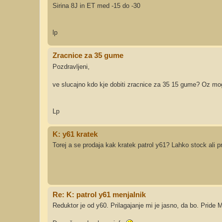
Sirina 8J in ET med -15 do -30
lp
Zracnice za 35 gume
Pozdravljeni,
ve slucajno kdo kje dobiti zracnice za 35 15 gume? Oz mog
Lp
K: y61 kratek
Torej a se prodaja kak kratek patrol y61? Lahko stock ali p
Re: K: patrol y61 menjalnik
Reduktor je od y60. Prilagajanje mi je jasno, da bo. Pride M