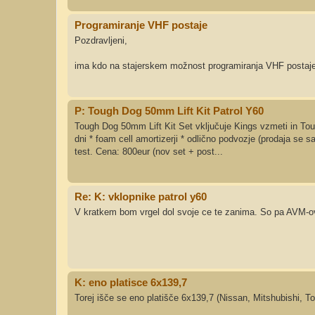
Programiranje VHF postaje
Pozdravljeni,
ima kdo na stajerskem možnost programiranja VHF post
P: Tough Dog 50mm Lift Kit Patrol Y60
Tough Dog 50mm Lift Kit Set vključuje Kings vzmeti in Toug
dni * foam cell amortizerji * odlično podvozje (prodaja se 
test. Cena: 800eur (nov set + post...
Re: K: vklopnike patrol y60
V kratkem bom vrgel dol svoje ce te zanima. So pa AVM-ov
K: eno platisce 6x139,7
Torej išče se eno platišče 6x139,7 (Nissan, Mitshubishi, To