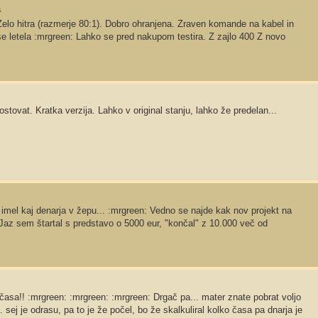
a
elo hitra (razmerje 80:1). Dobro ohranjena. Zraven komande na kabel in
o še letela :mrgreen: Lahko se pred nakupom testira. Z zajlo 400 Z novo
stovat. Kratka verzija. Lahko v original stanju, lahko že predelan...
oš imel kaj denarja v žepu... :mrgreen: Vedno se najde kak nov projekt na
: Jaz sem štartal s predstavo o 5000 eur, "končal" z 10.000 več od
 časa!! :mrgreen: :mrgreen: :mrgreen: Drgač pa... mater znate pobrat voljo
sej je odrasu, pa to je že počel, bo že skalkuliral kolko časa pa dnarja je