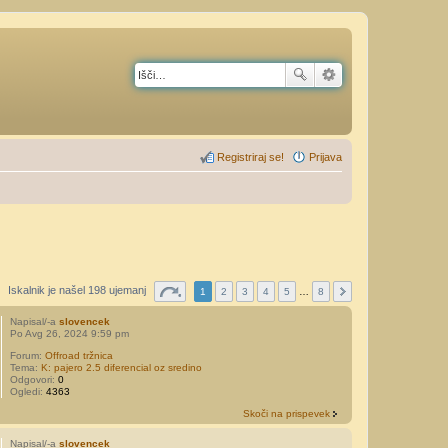
Registriraj se!
Prijava
Iskalnik je našel 198 ujemanj
1
2
3
4
5
…
8
Napisal/-a
slovencek
Po Avg 26, 2024 9:59 pm
Forum:
Offroad tržnica
Tema:
K: pajero 2.5 diferencial oz sredino
Odgovori:
0
Ogledi:
4363
Skoči na prispevek
Napisal/-a
slovencek