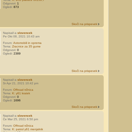
Odgovori:
1
Ogledi:
873
Skoči na prispevek
Napisal/-a
slovencek
Pe Okt 08, 2021 10:43 am
Forum:
Avtomobili in oprema
Tema:
Zracnice za 35 gume
Odgovori:
0
Ogledi:
2389
Skoči na prispevek
Napisal/-a
slovencek
Sr Apr 21, 2021 10:42 pm
Forum:
Offroad tržnica
Tema:
K: y61 kratek
Odgovori:
0
Ogledi:
1696
Skoči na prispevek
Napisal/-a
slovencek
Če Mar 25, 2021 6:50 pm
Forum:
Offroad tržnica
Tema:
K: patrol y61 menjalnik