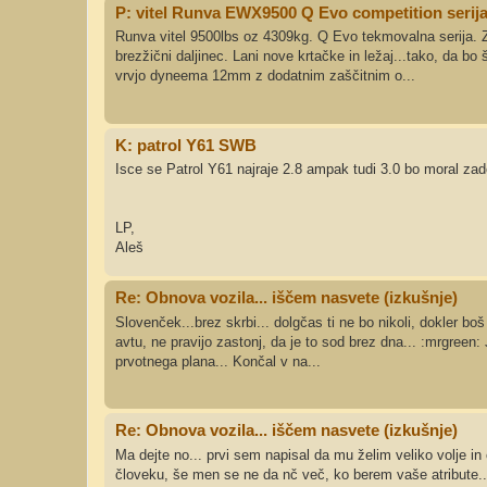
P: vitel Runva EWX9500 Q Evo competition serij
Runva vitel 9500lbs oz 4309kg. Q Evo tekmovalna serija. Z
brezžični daljinec. Lani nove krtačke in ležaj...tako, da b
vrvjo dyneema 12mm z dodatnim zaščitnim o...
K: patrol Y61 SWB
Isce se Patrol Y61 najraje 2.8 ampak tudi 3.0 bo moral zado
LP,
Aleš
Re: Obnova vozila... iščem nasvete (izkušnje)
Slovenček...brez skrbi... dolgčas ti ne bo nikoli, dokler b
avtu, ne pravijo zastonj, da je to sod brez dna... :mrgreen
prvotnega plana... Končal v na...
Re: Obnova vozila... iščem nasvete (izkušnje)
Ma dejte no... prvi sem napisal da mu želim veliko volje in
človeku, še men se ne da nč več, ko berem vaše atribute... 