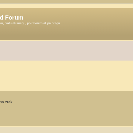
ad Forum
ku, blatu ali snegu, po ravnem al' pa bregu...
na zrak.