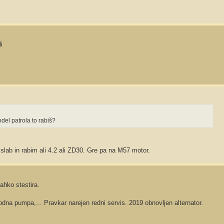
i
del patrola to rabiš?
 slab in rabim ali 4.2 ali ZD30. Gre pa na M57 motor.
ahko stestira.
vodna pumpa,... Pravkar narejen redni servis. 2019 obnovljen alternator.