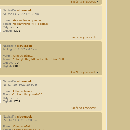
Skoči na prispevek
Napisal/-a
slovencek
Sr Dec 14, 2022 12:12 pm
Forum:
Avtomobili in oprema
Tema:
Programiranje VHF postaje
Odgovori:
2
Ogledi:
4351
Skoči na prispevek
Napisal/-a
slovencek
To Avg 30, 2022 9:47 am
Forum:
Offroad tržnica
Tema:
P: Tough Dog 50mm Lift Kit Patrol Y60
Odgovori:
0
Ogledi:
3018
Skoči na prispevek
Napisal/-a
slovencek
Ne Jan 16, 2022 10:30 pm
Forum:
Offroad tržnica
Tema:
K: vklopnike patrol y60
Odgovori:
2
Ogledi:
1798
Skoči na prispevek
Napisal/-a
slovencek
Po Okt 11, 2021 2:23 pm
Forum:
Offroad tržnica
Tema:
K: eno platisce 6x139,7