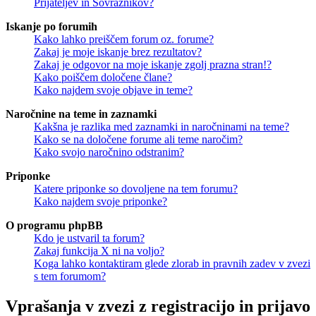
Prijateljev in Sovražnikov?
Iskanje po forumih
Kako lahko preiščem forum oz. forume?
Zakaj je moje iskanje brez rezultatov?
Zakaj je odgovor na moje iskanje zgolj prazna stran!?
Kako poiščem določene člane?
Kako najdem svoje objave in teme?
Naročnine na teme in zaznamki
Kakšna je razlika med zaznamki in naročninami na teme?
Kako se na določene forume ali teme naročim?
Kako svojo naročnino odstranim?
Priponke
Katere priponke so dovoljene na tem forumu?
Kako najdem svoje priponke?
O programu phpBB
Kdo je ustvaril ta forum?
Zakaj funkcija X ni na voljo?
Koga lahko kontaktiram glede zlorab in pravnih zadev v zvezi
s tem forumom?
Vprašanja v zvezi z registracijo in prijavo