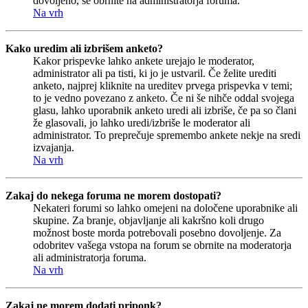
dovoljeno, se obrnite na administratorja foruma.
Na vrh
Kako uredim ali izbrišem anketo?
Kakor prispevke lahko ankete urejajo le moderator,
administrator ali pa tisti, ki jo je ustvaril. Če želite urediti
anketo, najprej kliknite na ureditev prvega prispevka v temi;
to je vedno povezano z anketo. Če ni še nihče oddal svojega
glasu, lahko uporabnik anketo uredi ali izbriše, če pa so člani
že glasovali, jo lahko uredi/izbriše le moderator ali
administrator. To preprečuje spremembo ankete nekje na sredi
izvajanja.
Na vrh
Zakaj do nekega foruma ne morem dostopati?
Nekateri forumi so lahko omejeni na določene uporabnike ali
skupine. Za branje, objavljanje ali kakršno koli drugo
možnost boste morda potrebovali posebno dovoljenje. Za
odobritev vašega vstopa na forum se obrnite na moderatorja
ali administratorja foruma.
Na vrh
Zakaj ne morem dodati priponk?