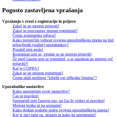
Pogosto zastavljena vprašanja
Vprašanja v zvezi z registracijo in prijavo
Zakaj se ne morem prijaviti?
Zakaj se pravzaprav moram registrirati?
Čemu avtomatska odjava?
Kako preprečim vidnost svojega uporabniškega imena na listi
prijavljenih (online) uporabnikov?
Pozabil sem geslo!
Registriral sem se, vendar se ne morem prijaviti!
Že pred časom sem se registriral, a se naenkrat ne morem več
prijaviti?!
Kaj je COPPA?
Zakaj se ne morem registrirati?
Čemu služi možnost "Izbriši vse piškotke foruma"?
Uporabniške nastavitve
Kako spremenim svoje nastavitve?
Čas ni pravilen!
Spremenil sem časovni pas, pa čas še vedno ni pravilen!
Mojega jezika ni na seznamu!
Kako dodam podobo poleg svojega uporabniškega imena?
Kaj je moj rang oz. stopnja in kako ga spremenim?