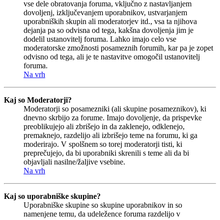
vse dele obratovanja foruma, vključno z nastavljanjem
dovoljenj, izključevanjem uporabnikov, ustvarjanjem
uporabniških skupin ali moderatorjev itd., vsa ta njihova
dejanja pa so odvisna od tega, kakšna dovoljenja jim je
dodelil ustanovitelj foruma. Lahko imajo celo vse
moderatorske zmožnosti posameznih forumih, kar pa je zopet
odvisno od tega, ali je te nastavitve omogočil ustanovitelj
foruma.
Na vrh
Kaj so Moderatorji?
Moderatorji so posamezniki (ali skupine posameznikov), ki
dnevno skrbijo za forume. Imajo dovoljenje, da prispevke
preoblikujejo ali zbrišejo in da zaklenejo, odklenejo,
premaknejo, razdelijo ali izbrišejo teme na forumu, ki ga
moderirajo. V spolšnem so torej moderatorji tisti, ki
preprečujejo, da bi uporabniki skrenili s teme ali da bi
objavljali nasilne/žaljive vsebine.
Na vrh
Kaj so uporabniške skupine?
Uporabniške skupine so skupine uporabnikov in so
namenjene temu, da udeležence foruma razdelijo v