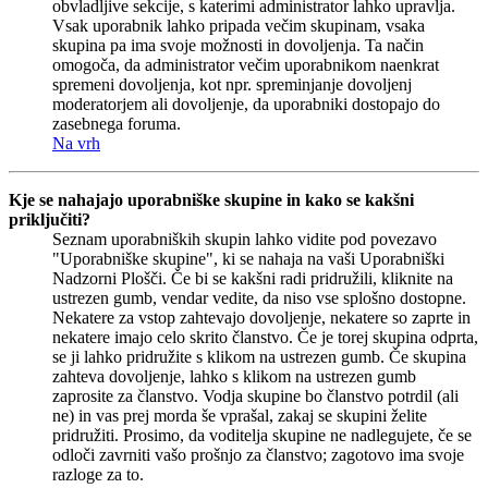
obvladljive sekcije, s katerimi administrator lahko upravlja.
Vsak uporabnik lahko pripada večim skupinam, vsaka
skupina pa ima svoje možnosti in dovoljenja. Ta način
omogoča, da administrator večim uporabnikom naenkrat
spremeni dovoljenja, kot npr. spreminjanje dovoljenj
moderatorjem ali dovoljenje, da uporabniki dostopajo do
zasebnega foruma.
Na vrh
Kje se nahajajo uporabniške skupine in kako se kakšni
priključiti?
Seznam uporabniških skupin lahko vidite pod povezavo
"Uporabniške skupine", ki se nahaja na vaši Uporabniški
Nadzorni Plošči. Če bi se kakšni radi pridružili, kliknite na
ustrezen gumb, vendar vedite, da niso vse splošno dostopne.
Nekatere za vstop zahtevajo dovoljenje, nekatere so zaprte in
nekatere imajo celo skrito članstvo. Če je torej skupina odprta,
se ji lahko pridružite s klikom na ustrezen gumb. Če skupina
zahteva dovoljenje, lahko s klikom na ustrezen gumb
zaprosite za članstvo. Vodja skupine bo članstvo potrdil (ali
ne) in vas prej morda še vprašal, zakaj se skupini želite
pridružiti. Prosimo, da voditelja skupine ne nadlegujete, če se
odloči zavrniti vašo prošnjo za članstvo; zagotovo ima svoje
razloge za to.