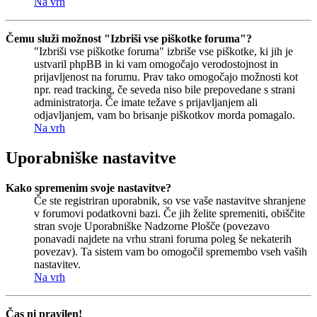
Na vrh
Čemu služi možnost "Izbriši vse piškotke foruma"?
"Izbriši vse piškotke foruma" izbriše vse piškotke, ki jih je
ustvaril phpBB in ki vam omogočajo verodostojnost in
prijavljenost na forumu. Prav tako omogočajo možnosti kot
npr. read tracking, če seveda niso bile prepovedane s strani
administratorja. Če imate težave s prijavljanjem ali
odjavljanjem, vam bo brisanje piškotkov morda pomagalo.
Na vrh
Uporabniške nastavitve
Kako spremenim svoje nastavitve?
Če ste registriran uporabnik, so vse vaše nastavitve shranjene
v forumovi podatkovni bazi. Če jih želite spremeniti, obiščite
stran svoje Uporabniške Nadzorne Plošče (povezavo
ponavadi najdete na vrhu strani foruma poleg še nekaterih
povezav). Ta sistem vam bo omogočil spremembo vseh vaših
nastavitev.
Na vrh
Čas ni pravilen!