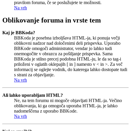
pravilom foruma, če se poslužujete te možnosti.
Na vrh
Oblikovanje foruma in vrste tem
Kaj je BBKoda?
BBKoda je posebna izboljšava HTML-ja, ki ponuja večji
oblikovni nadzor nad določenimi deli prispevka. Uporabo
BBKode omogoči administrator, vendar jo lahko tudi
onemogočite v obrazcu za pošiljanje prispevka. Sama
BBKoda je stilno precej podobna HTML-ju, le da so tag-i
priloženi v oglatih oklepajih [ in ] namesto v < in >. Za več
informacij se oglejte vodnik, do katerega lahko dostopate tudi
s strani za objavljanje.
Na vrh
Ali lahko uporabljam HTML?
Ne, na tem forumu ni mogoče objavljati HTML-ja. Večino
oblikovanja, ki ga omogoča uporaba HTML-ja, je lahko
nadomeščena z uporabo BBKode.
Na vrh