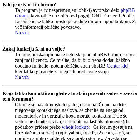
Kdo je ustvaril ta forum?
Ta program je (v nespremenjeni obliki) avtorsko delo
phpBB
Group
. Javnosti je na voljo pod pogoji GNU General Public
Licence in se lahko prosto posreduje drugim uporabnikom. Za
več informacij obiščite povezavo.
Na vrh
Zakaj funkcija X ni na voljo?
Ta programska oprema je delo skupine phpBB Group, ki ima
zanj tudi licenco. Če mislite, da bi bilo treba dodati kakšno
dodatno funkcijo, potem obiščite stran phpBB
Center idej
,
kjer lahko glasujete za ideje ali predlagate svojo.
Na vrh
Koga lahko kontaktiram glede zlorab in pravnih zadev v zvezi s
tem forumom?
Obrnite se na administratorja tega foruma. Če ne najdete
njegovega kontaktnega naslova, se obrnite na enega od
moderatorjev in vprašajte koga morate kontaktirati. Če še
vedno ne dobite odziva, se obrnite na lastnika domene (do
podatkov pridete preko
whois lookup
). Če forum gostuje na
brezplačnem serverju (npr. yahoo, free.fr, f2s.com, etc.), se
obrnite na njihov oddelek za zlorabo storitev. Zavedati se