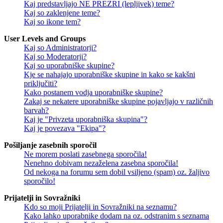
Kaj predstavljajo NE PREZRI (lepljivek) teme?
Kaj so zaklenjene teme?
Kaj so ikone tem?
User Levels and Groups
Kaj so Administratorji?
Kaj so Moderatorji?
Kaj so uporabniške skupine?
Kje se nahajajo uporabniške skupine in kako se kakšni
priključiti?
Kako postanem vodja uporabniške skupine?
Zakaj se nekatere uporabniške skupine pojavljajo v različnih
barvah?
Kaj je "Privzeta uporabniška skupina"?
Kaj je povezava "Ekipa"?
Pošiljanje zasebnih sporočil
Ne morem poslati zasebnega sporočila!
Nenehno dobivam nezaželena zasebna sporočila!
Od nekoga na forumu sem dobil vsiljeno (spam) oz. žaljivo
sporočilo!
Prijatelji in Sovražniki
Kdo so moji Prijatelji in Sovražniki na seznamu?
Kako lahko uporabnike dodam na oz. odstranim s seznama