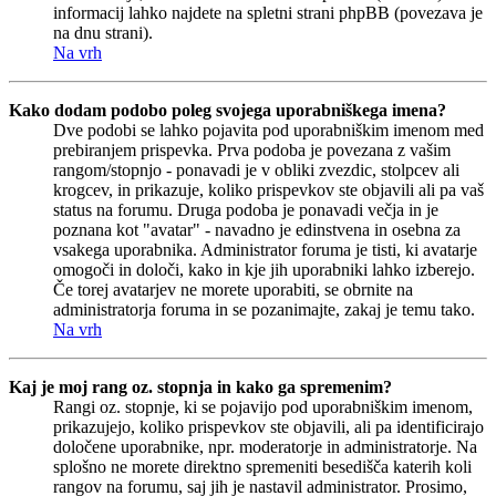
informacij lahko najdete na spletni strani phpBB (povezava je
na dnu strani).
Na vrh
Kako dodam podobo poleg svojega uporabniškega imena?
Dve podobi se lahko pojavita pod uporabniškim imenom med
prebiranjem prispevka. Prva podoba je povezana z vašim
rangom/stopnjo - ponavadi je v obliki zvezdic, stolpcev ali
krogcev, in prikazuje, koliko prispevkov ste objavili ali pa vaš
status na forumu. Druga podoba je ponavadi večja in je
poznana kot "avatar" - navadno je edinstvena in osebna za
vsakega uporabnika. Administrator foruma je tisti, ki avatarje
omogoči in določi, kako in kje jih uporabniki lahko izberejo.
Če torej avatarjev ne morete uporabiti, se obrnite na
administratorja foruma in se pozanimajte, zakaj je temu tako.
Na vrh
Kaj je moj rang oz. stopnja in kako ga spremenim?
Rangi oz. stopnje, ki se pojavijo pod uporabniškim imenom,
prikazujejo, koliko prispevkov ste objavili, ali pa identificirajo
določene uporabnike, npr. moderatorje in administratorje. Na
splošno ne morete direktno spremeniti besedišča katerih koli
rangov na forumu, saj jih je nastavil administrator. Prosimo,