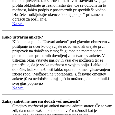
tudi kot privzeto, kar storite tako, da v nastavitvah svojega
profila obkljukate ustrezno nastavitev. Če se odločite za to
možnost, lahko podpis v posameznih prispevkih še vedno
izbrišete - odkljukajte okence "dodaj podpis" pri samem
obrazcu za pošiljanje.
Na vrh
Kako ustvarim anketo?
Kliknite na gumb "Ustvari anketo" pod glavnim obrazcem za
pošiljanje in sicer ko objavljate novo temo ali urejate prvi
prispevek na določeno temo; če gumba ne morete videti,
potem nimate primernih dovoljenj za ustvaritev ankete. V
ustrezna okna vstavite naslov in vsaj dve možnosti ter se
prepričajte, da je vsaka možnost v svojem polju. Lahko tudi
določite, koliko možnosti lahko uporabnik med glasovanjem
izbere (pod "Možnosti na uporabnika"), časovno omejitev
ankete (0 za nedoločeno trajanje) in možnost, da uporabniki
svoj glas popravijo
Na vrh
Zakaj anketi ne morem dodati več možnosti?
Omejitev možnosti pri anketi nastavi administrator. Če se vam
zdi, da morate vaši anketi dodati več možnosti kot je