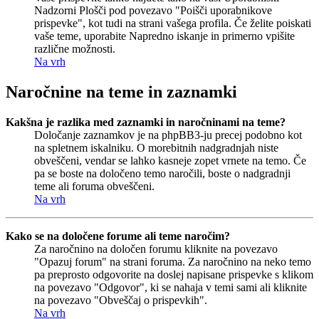
Nadzorni Plošči pod povezavo "Poišči uporabnikove
prispevke", kot tudi na strani vašega profila. Če želite poiskati
vaše teme, uporabite Napredno iskanje in primerno vpišite
različne možnosti.
Na vrh
Naročnine na teme in zaznamki
Kakšna je razlika med zaznamki in naročninami na teme?
Določanje zaznamkov je na phpBB3-ju precej podobno kot
na spletnem iskalniku. O morebitnih nadgradnjah niste
obveščeni, vendar se lahko kasneje zopet vrnete na temo. Če
pa se boste na določeno temo naročili, boste o nadgradnji
teme ali foruma obveščeni.
Na vrh
Kako se na določene forume ali teme naročim?
Za naročnino na določen forumu kliknite na povezavo
"Opazuj forum" na strani foruma. Za naročnino na neko temo
pa preprosto odgovorite na doslej napisane prispevke s klikom
na povezavo "Odgovor", ki se nahaja v temi sami ali kliknite
na povezavo "Obveščaj o prispevkih".
Na vrh