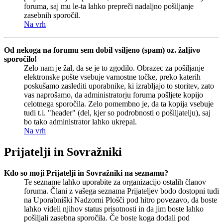
foruma, saj mu le-ta lahko prepreči nadaljno pošiljanje
zasebnih sporočil.
Na vrh
Od nekoga na forumu sem dobil vsiljeno (spam) oz. žaljivo
sporočilo!
Zelo nam je žal, da se je to zgodilo. Obrazec za pošiljanje
elektronske pošte vsebuje varnostne točke, preko katerih
poskušamo zaslediti uporabnike, ki izrabljajo to storitev, zato
vas naprošamo, da administratorju foruma pošljete kopijo
celotnega sporočila. Zelo pomembno je, da ta kopija vsebuje
tudi t.i. "header" (del, kjer so podrobnosti o pošiljatelju), saj
bo tako administrator lahko ukrepal.
Na vrh
Prijatelji in Sovražniki
Kdo so moji Prijatelji in Sovražniki na seznamu?
Te sezname lahko uporabite za organizacijo ostalih članov
foruma. Člani z vašega seznama Prijateljev bodo dostopni tudi
na Uporabniški Nadzorni Plošči pod hitro povezavo, da boste
lahko videli njihov status prisotnosti in da jim boste lahko
pošiljali zasebna sporočila. Če boste koga dodali pod