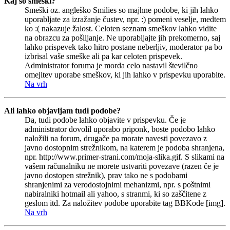
Kaj so smeški?
Smeški oz. angleško Smilies so majhne podobe, ki jih lahko
uporabljate za izražanje čustev, npr. :) pomeni veselje, medtem
ko :( nakazuje žalost. Celoten seznam smeškov lahko vidite
na obrazcu za pošiljanje. Ne uporabljajte jih prekomerno, saj
lahko prispevek tako hitro postane neberljiv, moderator pa bo
izbrisal vaše smeške ali pa kar celoten prispevek.
Administrator foruma je morda celo nastavil številčno
omejitev uporabe smeškov, ki jih lahko v prispevku uporabite.
Na vrh
Ali lahko objavljam tudi podobe?
Da, tudi podobe lahko objavite v prispevku. Če je
administrator dovolil uporabo priponk, boste podobo lahko
naložili na forum, drugače pa morate navesti povezavo z
javno dostopnim strežnikom, na katerem je podoba shranjena,
npr. http://www.primer-strani.com/moja-slika.gif. S slikami na
vašem računalniku ne morete ustvariti povezave (razen če je
javno dostopen strežnik), prav tako ne s podobami
shranjenimi za verodostojnimi mehanizmi, npr. s poštnimi
nabiralniki hotmail ali yahoo, s stranmi, ki so zaščitene z
geslom itd. Za naložitev podobe uporabite tag BBKode [img].
Na vrh