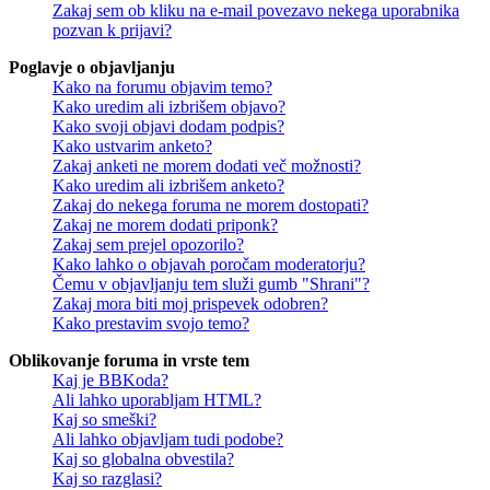
Zakaj sem ob kliku na e-mail povezavo nekega uporabnika
pozvan k prijavi?
Poglavje o objavljanju
Kako na forumu objavim temo?
Kako uredim ali izbrišem objavo?
Kako svoji objavi dodam podpis?
Kako ustvarim anketo?
Zakaj anketi ne morem dodati več možnosti?
Kako uredim ali izbrišem anketo?
Zakaj do nekega foruma ne morem dostopati?
Zakaj ne morem dodati priponk?
Zakaj sem prejel opozorilo?
Kako lahko o objavah poročam moderatorju?
Čemu v objavljanju tem služi gumb "Shrani"?
Zakaj mora biti moj prispevek odobren?
Kako prestavim svojo temo?
Oblikovanje foruma in vrste tem
Kaj je BBKoda?
Ali lahko uporabljam HTML?
Kaj so smeški?
Ali lahko objavljam tudi podobe?
Kaj so globalna obvestila?
Kaj so razglasi?