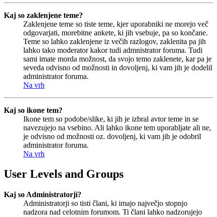
Kaj so zaklenjene teme?
Zaklenjene teme so tiste teme, kjer uporabniki ne morejo več
odgovarjati, morebitne ankete, ki jih vsebuje, pa so končane.
Teme so lahko zaklenjene iz večih razlogov, zaklenita pa jih
lahko tako moderator kakor tudi admnistrator foruma. Tudi
sami imate morda možnost, da svojo temo zaklenete, kar pa je
seveda odvisno od možnosti in dovoljenj, ki vam jih je dodelil
administrator foruma.
Na vrh
Kaj so ikone tem?
Ikone tem so podobe/slike, ki jih je izbral avtor teme in se
navezujejo na vsebino. Ali lahko ikone tem uporabljate ali ne,
je odvisno od možnosti oz. dovoljenj, ki vam jih je odobril
administrator foruma.
Na vrh
User Levels and Groups
Kaj so Administratorji?
Administratorji so tisti člani, ki imajo največjo stopnjo
nadzora nad celotnim forumom. Ti člani lahko nadzorujejo