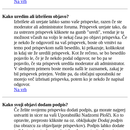
Na vrh
Kako uredim ali izbrišem objavo?
Izbrišete ali urejate lahko samo vaše prispevke, razen če ste
moderator ali administrator foruma. Prispevek urejate tako, da
za ustrezen prispevek kliknete na gumb "uredi", vendar je ta
možnost včasih na voljo le nekaj časa po objavi prispevka. Če
je nekdo že odgovoril na vaš prispevek, boste ob vrnitvi na
temo pod prispevkom našli besedilo, ki prikazuje, kolikokrat
in kdaj ste že uredili prispevek. Kot že rečeno, se bo besedilo
pojavilo le, če je že nekdo podal odgovor, ne bo pa se
pojavilo, če sta prispevek uredila moderator ali administrator.
V slednjem primeru boste morda našli le zaznamek, zakaj je
bil prispevek prirejen. Vedite pa, da običajni uporabniki ne
morejo več izbrisati prispevka, potem ko je nekdo že napisal
odgovor.
Na vrh
Kako svoji objavi dodam podpis?
Če želite svojemu prispevku dodati podpis, ga morate najprej
ustvariti in sicer na vaši Uporabniški Nadzorni Plošči. Ko to
opravite, preprosto kliknite na oz. obkljukajte
Dodaj podpis
(na obrazcu za objavljanje prispevkov). Podpis lahko dodate