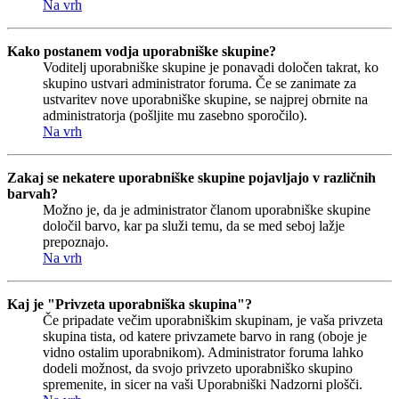
Na vrh
Kako postanem vodja uporabniške skupine?
Voditelj uporabniške skupine je ponavadi določen takrat, ko
skupino ustvari administrator foruma. Če se zanimate za
ustvaritev nove uporabniške skupine, se najprej obrnite na
administratorja (pošljite mu zasebno sporočilo).
Na vrh
Zakaj se nekatere uporabniške skupine pojavljajo v različnih
barvah?
Možno je, da je administrator članom uporabniške skupine
določil barvo, kar pa služi temu, da se med seboj lažje
prepoznajo.
Na vrh
Kaj je "Privzeta uporabniška skupina"?
Če pripadate večim uporabniškim skupinam, je vaša privzeta
skupina tista, od katere privzamete barvo in rang (oboje je
vidno ostalim uporabnikom). Administrator foruma lahko
dodeli možnost, da svojo privzeto uporabniško skupino
spremenite, in sicer na vaši Uporabniški Nadzorni plošči.