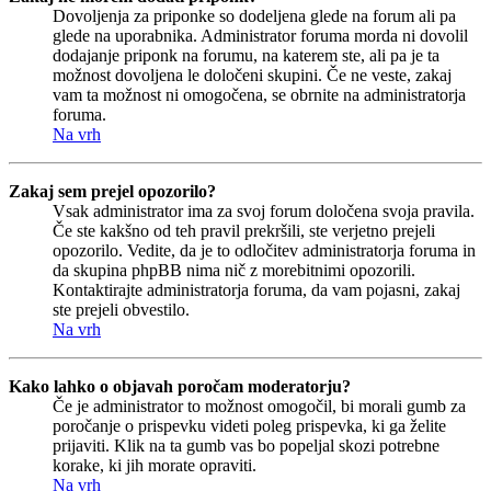
Dovoljenja za priponke so dodeljena glede na forum ali pa
glede na uporabnika. Administrator foruma morda ni dovolil
dodajanje priponk na forumu, na katerem ste, ali pa je ta
možnost dovoljena le določeni skupini. Če ne veste, zakaj
vam ta možnost ni omogočena, se obrnite na administratorja
foruma.
Na vrh
Zakaj sem prejel opozorilo?
Vsak administrator ima za svoj forum določena svoja pravila.
Če ste kakšno od teh pravil prekršili, ste verjetno prejeli
opozorilo. Vedite, da je to odločitev administratorja foruma in
da skupina phpBB nima nič z morebitnimi opozorili.
Kontaktirajte administratorja foruma, da vam pojasni, zakaj
ste prejeli obvestilo.
Na vrh
Kako lahko o objavah poročam moderatorju?
Če je administrator to možnost omogočil, bi morali gumb za
poročanje o prispevku videti poleg prispevka, ki ga želite
prijaviti. Klik na ta gumb vas bo popeljal skozi potrebne
korake, ki jih morate opraviti.
Na vrh