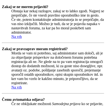
Zakaj se ne morem prijaviti?
Obstaja kar nekaj razlogov, zakaj se to lahko zgodi. Najprej se
prepričajte, če ste vnesli pravilno uporabniško ime in geslo.
Če ste, potem kontaktirajte administratorja in se prepričajte, da
vas niso izključili. Možno je tudi, da se je pojavila napaka v
nastavitvah foruma, za kar pa bo moral poskrbeti sam
administrator.
Na vrh
Zakaj se pravzaprav moram registrirati?
Morda se vam ni potrebno, saj administrator sam določi, ali je
za objavljanje prispevkov na določenem forumu potrebna
registracija ali ne. Ne glede na to pa vam registracija omogoči
dostop do dodatnih možnosti, ki za goste niso dosegljive, npr.
avatarji oz. podobe, pošiljanje zasebnih sporočil, prejemanje
sporočil ostalih uporabnikov, opisi skupin uporabnikov itd. in
ker vam bo vzelo le kakšno minuto, je priporočljivo, da se
registrirate.
Na vrh
Čemu avtomatska odjava?
Če ne obkljukate možnosti
Samodejna prijava
ko se prijavite,