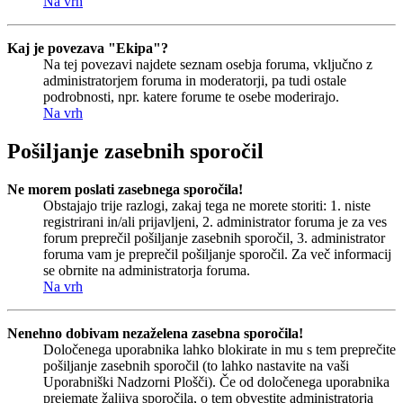
Na vrh
Kaj je povezava "Ekipa"?
Na tej povezavi najdete seznam osebja foruma, vključno z
administratorjem foruma in moderatorji, pa tudi ostale
podrobnosti, npr. katere forume te osebe moderirajo.
Na vrh
Pošiljanje zasebnih sporočil
Ne morem poslati zasebnega sporočila!
Obstajajo trije razlogi, zakaj tega ne morete storiti: 1. niste
registrirani in/ali prijavljeni, 2. administrator foruma je za ves
forum preprečil pošiljanje zasebnih sporočil, 3. administrator
foruma vam je preprečil pošiljanje sporočil. Za več informacij
se obrnite na administratorja foruma.
Na vrh
Nenehno dobivam nezaželena zasebna sporočila!
Določenega uporabnika lahko blokirate in mu s tem preprečite
pošiljanje zasebnih sporočil (to lahko nastavite na vaši
Uporabniški Nadzorni Plošči). Če od določenega uporabnika
prejemate žaljiva sporočila, o tem obvestite administratorja