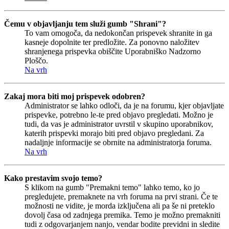
Čemu v objavljanju tem služi gumb "Shrani"?
To vam omogoča, da nedokončan prispevek shranite in ga
kasneje dopolnite ter predložite. Za ponovno naložitev
shranjenega prispevka obiščite Uporabniško Nadzorno
Ploščo.
Na vrh
Zakaj mora biti moj prispevek odobren?
Administrator se lahko odloči, da je na forumu, kjer objavljate
prispevke, potrebno le-te pred objavo pregledati. Možno je
tudi, da vas je administrator uvrstil v skupino uporabnikov,
katerih prispevki morajo biti pred objavo pregledani. Za
nadaljnje informacije se obrnite na administratorja foruma.
Na vrh
Kako prestavim svojo temo?
S klikom na gumb "Premakni temo" lahko temo, ko jo
pregledujete, premaknete na vrh foruma na prvi strani. Če te
možnosti ne vidite, je morda izključena ali pa še ni preteklo
dovolj časa od zadnjega premika. Temo je možno premakniti
tudi z odgovarjanjem nanjo, vendar bodite previdni in sledite