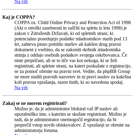
Na vrh
Kaj je COPPA?
COPPA oz. Child Online Privacy and Protection Act of 1998
(Akt o otroški zasebnosti in zaščiti na spletu iz leta 1998) je
zakon v Združenih Državah, ki od spletnih strani, ki
potencialno posedujejo podatke mladostnikov starih pod 13
let, zahteva pisno potrdilo staršev ali kakšen drug pravni
dokument z vsebino, da se zakoniti skrbnik mladostnika
strinja z oddajo osebnih podatkov svojega oskrbovanca. Če
niste prepričani, ali se to tiče vas kot nekoga, ki se želi
registrirati, ali spletne strani, na kateri poskušate z registracijo,
se za pomoč obrnite na pravni svet. Vedite, da phpBB Group
ne more nuditi pravnih nasvetov in ni pravi naslov za kakršna
koli pravna vprašanja, razen tistih, ki so navedena spodaj.
Na vrh
Zakaj se ne morem registrirati?
Možno je, da je administrator blokiral vaš IP naslov ali
uporabniško ime, s katerim se skušate registrirati. Možno je
tudi, da je administrator onemogočil registracijo, da bi
preprečil vstop novih obiskovalcev. Z vprašanji se obrnite na
administratorja foruma.