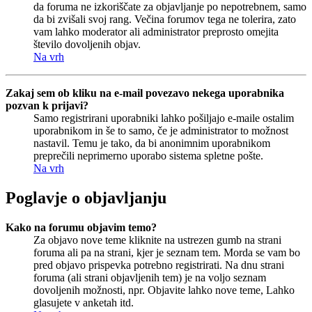
da foruma ne izkoriščate za objavljanje po nepotrebnem, samo
da bi zvišali svoj rang. Večina forumov tega ne tolerira, zato
vam lahko moderator ali administrator preprosto omejita
število dovoljenih objav.
Na vrh
Zakaj sem ob kliku na e-mail povezavo nekega uporabnika
pozvan k prijavi?
Samo registrirani uporabniki lahko pošiljajo e-maile ostalim
uporabnikom in še to samo, če je administrator to možnost
nastavil. Temu je tako, da bi anonimnim uporabnikom
preprečili neprimerno uporabo sistema spletne pošte.
Na vrh
Poglavje o objavljanju
Kako na forumu objavim temo?
Za objavo nove teme kliknite na ustrezen gumb na strani
foruma ali pa na strani, kjer je seznam tem. Morda se vam bo
pred objavo prispevka potrebno registrirati. Na dnu strani
foruma (ali strani objavljenih tem) je na voljo seznam
dovoljenih možnosti, npr. Objavite lahko nove teme, Lahko
glasujete v anketah itd.