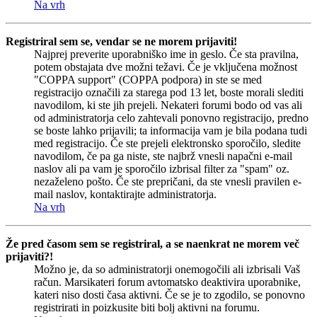
Na vrh
Registriral sem se, vendar se ne morem prijaviti!
Najprej preverite uporabniško ime in geslo. Če sta pravilna,
potem obstajata dve možni težavi. Če je vključena možnost
"COPPA support" (COPPA podpora) in ste se med
registracijo označili za starega pod 13 let, boste morali slediti
navodilom, ki ste jih prejeli. Nekateri forumi bodo od vas ali
od administratorja celo zahtevali ponovno registracijo, predno
se boste lahko prijavili; ta informacija vam je bila podana tudi
med registracijo. Če ste prejeli elektronsko sporočilo, sledite
navodilom, če pa ga niste, ste najbrž vnesli napačni e-mail
naslov ali pa vam je sporočilo izbrisal filter za "spam" oz.
nezaželeno pošto. Če ste prepričani, da ste vnesli pravilen e-
mail naslov, kontaktirajte administratorja.
Na vrh
Že pred časom sem se registriral, a se naenkrat ne morem več
prijaviti?!
Možno je, da so administratorji onemogočili ali izbrisali Vaš
račun. Marsikateri forum avtomatsko deaktivira uporabnike,
kateri niso dosti časa aktivni. Če se je to zgodilo, se ponovno
registrirati in poizkusite biti bolj aktivni na forumu.