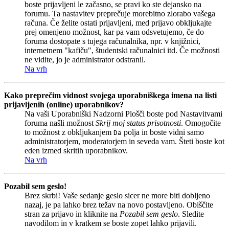
boste prijavljeni le začasno, se pravi ko ste dejansko na
forumu. Ta nastavitev preprečuje morebitno zlorabo vašega
računa. Če želite ostati prijavljeni, med prijavo obkljukajte
prej omenjeno možnost, kar pa vam odsvetujemo, če do
foruma dostopate s tujega računalnika, npr. v knjižnici,
internetnem "kafiču", študentski računalnici itd. Če možnosti
ne vidite, jo je administrator odstranil.
Na vrh
Kako preprečim vidnost svojega uporabniškega imena na listi
prijavljenih (online) uporabnikov?
Na vaši Uporabniški Nadzorni Plošči boste pod Nastavitvami
foruma našli možnost
Skrij moj status prisotnosti
. Omogočite
to možnost z obkljukanjem
polja in boste vidni samo
Da
administratorjem, moderatorjem in seveda vam. Šteti boste kot
eden izmed skritih uporabnikov.
Na vrh
Pozabil sem geslo!
Brez skrbi! Vaše sedanje geslo sicer ne more biti dobljeno
nazaj, je pa lahko brez težav na novo postavljeno. Obiščite
stran za prijavo in kliknite na
Pozabil sem geslo
. Sledite
navodilom in v kratkem se boste zopet lahko prijavili.