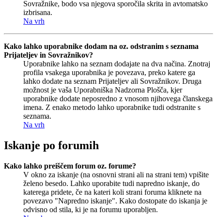
Sovražnike, bodo vsa njegova sporočila skrita in avtomatsko
izbrisana.
Na vrh
Kako lahko uporabnike dodam na oz. odstranim s seznama
Prijateljev in Sovražnikov?
Uporabnike lahko na seznam dodajate na dva načina. Znotraj
profila vsakega uporabnika je povezava, preko katere ga
lahko dodate na seznam Prijateljev ali Sovražnikov. Druga
možnost je vaša Uporabniška Nadzorna Plošča, kjer
uporabnike dodate neposredno z vnosom njihovega članskega
imena. Z enako metodo lahko uporabnike tudi odstranite s
seznama.
Na vrh
Iskanje po forumih
Kako lahko preiščem forum oz. forume?
V okno za iskanje (na osnovni strani ali na strani tem) vpišite
želeno besedo. Lahko uporabite tudi napredno iskanje, do
katerega pridete, če na kateri koli strani foruma kliknete na
povezavo "Napredno iskanje". Kako dostopate do iskanja je
odvisno od stila, ki je na forumu uporabljen.