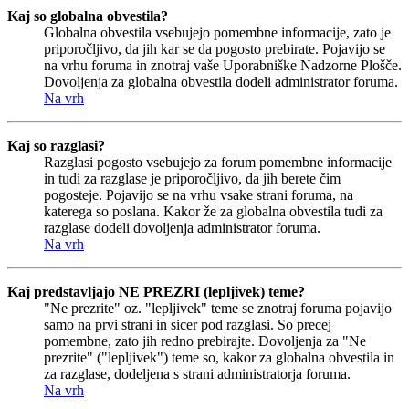
Kaj so globalna obvestila?
Globalna obvestila vsebujejo pomembne informacije, zato je
priporočljivo, da jih kar se da pogosto prebirate. Pojavijo se
na vrhu foruma in znotraj vaše Uporabniške Nadzorne Plošče.
Dovoljenja za globalna obvestila dodeli administrator foruma.
Na vrh
Kaj so razglasi?
Razglasi pogosto vsebujejo za forum pomembne informacije
in tudi za razglase je priporočljivo, da jih berete čim
pogosteje. Pojavijo se na vrhu vsake strani foruma, na
katerega so poslana. Kakor že za globalna obvestila tudi za
razglase dodeli dovoljenja administrator foruma.
Na vrh
Kaj predstavljajo NE PREZRI (lepljivek) teme?
"Ne prezrite" oz. "lepljivek" teme se znotraj foruma pojavijo
samo na prvi strani in sicer pod razglasi. So precej
pomembne, zato jih redno prebirajte. Dovoljenja za "Ne
prezrite" ("lepljivek") teme so, kakor za globalna obvestila in
za razglase, dodeljena s strani administratorja foruma.
Na vrh