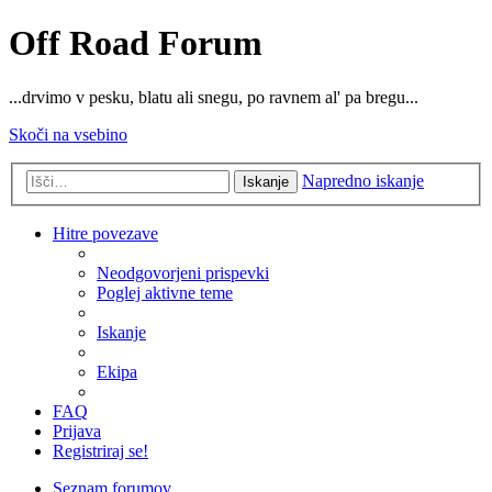
Off Road Forum
...drvimo v pesku, blatu ali snegu, po ravnem al' pa bregu...
Skoči na vsebino
Napredno iskanje
Iskanje
Hitre povezave
Neodgovorjeni prispevki
Poglej aktivne teme
Iskanje
Ekipa
FAQ
Prijava
Registriraj se!
Seznam forumov